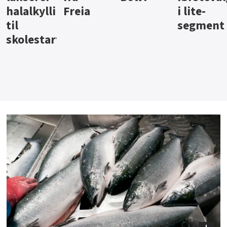
i lite-
segment