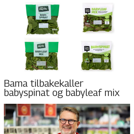
Bama tilbakekaller
babyspinat og babyleaf mix