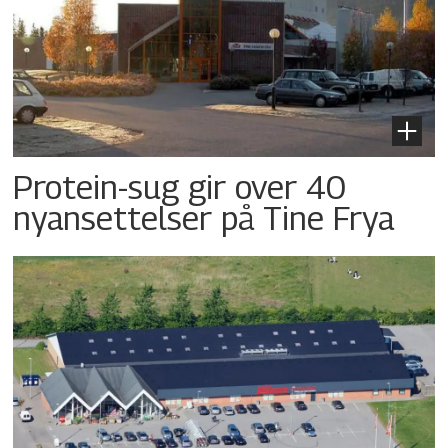
Protein-sug gir over 40
nyansettelser på Tine Frya