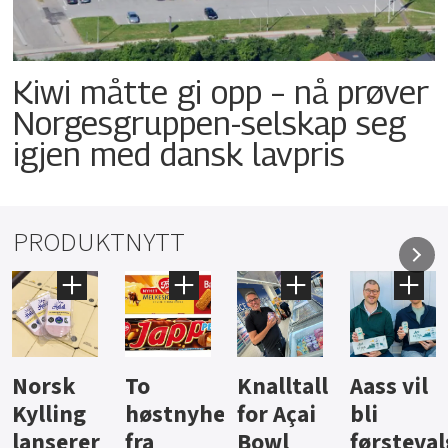
Kiwi måtte gi opp – nå prøver
Norgesgruppen-selskap seg
igjen med dansk lavpris
PRODUKTNYTT
Knalltall
Aass vil
Brus og
Hard
ter
for Açai
bli
jus fra
iste fra
Bowl
førstevalg
Berentsen
Hansa