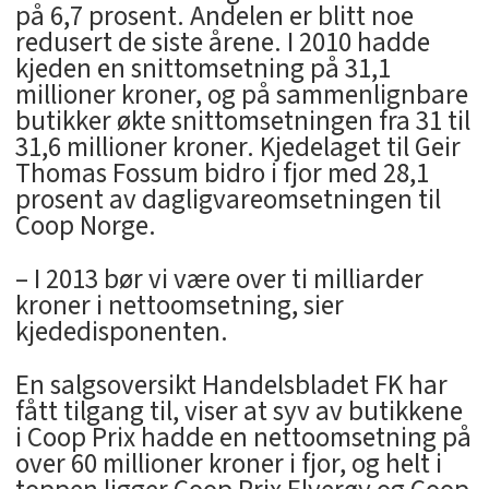
på 6,7 prosent. Andelen er blitt noe
redusert de siste årene. I 2010 hadde
kjeden en snittomsetning på 31,1
millioner kroner, og på sammenlignbare
butikker økte snittomsetningen fra 31 til
31,6 millioner kroner. Kjedelaget til Geir
Thomas Fossum bidro i fjor med 28,1
prosent av dagligvareomsetningen til
Coop Norge.
– I 2013 bør vi være over ti milliarder
kroner i nettoomsetning, sier
kjededisponenten.
En salgsoversikt Handelsbladet FK har
fått tilgang til, viser at syv av butikkene
i Coop Prix hadde en nettoomsetning på
over 60 millioner kroner i fjor, og helt i