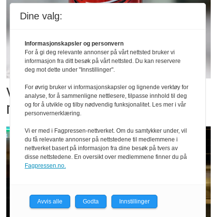
Dine valg:
Informasjonskapsler og personvern
For å gi deg relevante annonser på vårt nettsted bruker vi
informasjon fra ditt besøk på vårt nettsted. Du kan reservere
deg mot dette under "Innstillinger".
Vil vokse i brusmarkedet
For øvrig bruker vi informasjonskapsler og lignende verktøy for
analyse, for å sammenligne nettlesere, tilpasse innhold til deg
med Dr Pepper
og for å utvikle og tilby nødvendig funksjonalitet. Les mer i vår
personvernerklæring.
Vi er med i Fagpressen-nettverket. Om du samtykker under, vil
du få relevante annonser på nettstedene til medlemmene i
nettverket basert på informasjon fra dine besøk på tvers av
disse nettstedene. En oversikt over medlemmene finner du på
Fagpressen.no.
Avvis alle
Godta
Innstillinger