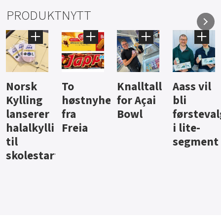
PRODUKTNYTT
Knalltall
Aass vil
Brus og
Hard
ter
for Açai
bli
jus fra
iste fra
Bowl
førstevalg
Berentsen
Hansa
i lite-
segment