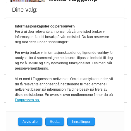
dundrer videre
Dine valg:
Slik opprettholdes
Informasjonskapsler og personvern
For å gi deg relevante annonser på vårt nettsted bruker vi
ølsalget
informasjon fra ditt besøk på vårt nettsted. Du kan reservere
deg mot dette under "Innstillinger".
Færre varer, men fulle
For øvrig bruker vi informasjonskapsler og lignende verktøy for
analyse, for å sammenligne nettlesere, tilpasse innhold til deg
hyller
og for å utvikle og tilby nødvendig funksjonalitet. Les mer i vår
personvernerklæring.
Vi er med i Fagpressen-nettverket. Om du samtykker under, vil
KI lager mat i butikken
du få relevante annonser på nettstedene til medlemmene i
nettverket basert på informasjon fra dine besøk på tvers av
disse nettstedene. En oversikt over medlemmene finner du på
Fagpressen.no.
Q passerte 1 milliard i
Rema i 2025
Avvis alle
Godta
Innstillinger