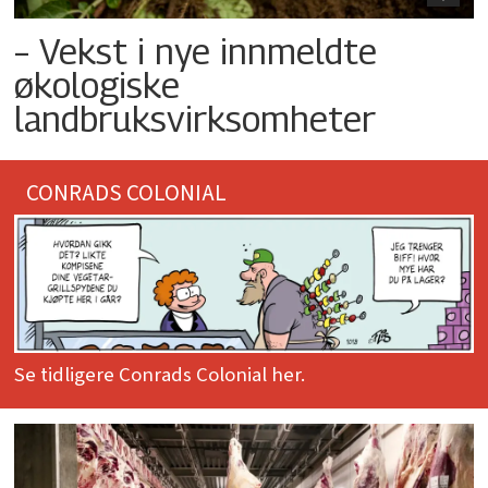
– Vekst i nye innmeldte
økologiske
landbruksvirksomheter
CONRADS COLONIAL
Se tidligere Conrads Colonial her.