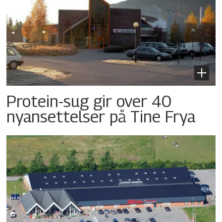
Protein-sug gir over 40
nyansettelser på Tine Frya