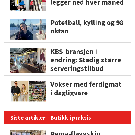
legger ned hver måned
Potetball, kylling og 98
oktan
KBS-bransjen i
endring: Stadig større
serveringstilbud
Vokser med ferdigmat
i dagligvare
Siste artikler - Butikk i praksis
Rema-flaggskip