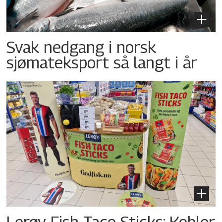
Svak nedgang i norsk
sjømateksport så langt i år
Lerøy Fish Taco Sticks: Kobler