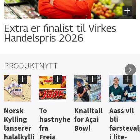
Extra er finalist til Virkes
Handelspris 2026
PRODUKTNYTT
Knalltall
Aass vil
Brus og
Hard
ter
for Açai
bli
jus fra
iste fra
Bowl
førstevalg
Berentsen
Hansa
i lite-