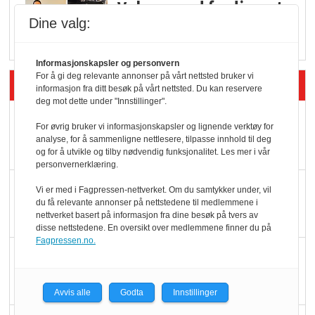
Vokser med ferdigmat
Dine valg:
i dagligvare
Informasjonskapsler og personvern
For å gi deg relevante annonser på vårt nettsted bruker vi
Siste artikler - Butikk i praksis
informasjon fra ditt besøk på vårt nettsted. Du kan reservere
deg mot dette under "Innstillinger".
Rema-flaggskip
For øvrig bruker vi informasjonskapsler og lignende verktøy for
dundrer videre
analyse, for å sammenligne nettlesere, tilpasse innhold til deg
og for å utvikle og tilby nødvendig funksjonalitet. Les mer i vår
personvernerklæring.
Slik opprettholdes
Vi er med i Fagpressen-nettverket. Om du samtykker under, vil
du få relevante annonser på nettstedene til medlemmene i
ølsalget
nettverket basert på informasjon fra dine besøk på tvers av
disse nettstedene. En oversikt over medlemmene finner du på
Fagpressen.no.
Færre varer, men fulle
hyller
Avvis alle
Godta
Innstillinger