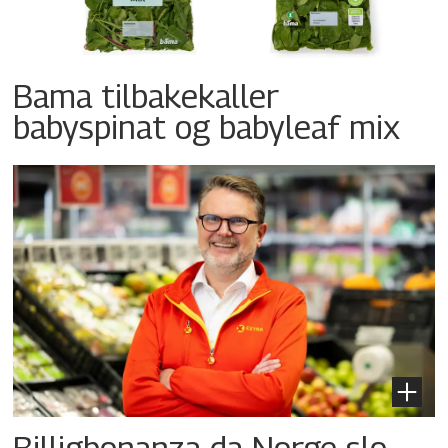
Bama tilbakekaller
babyspinat og babyleaf mix
Billigbonanza da Norge slo