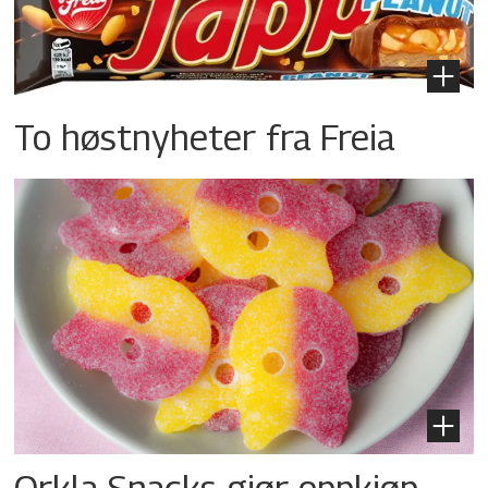
To høstnyheter fra Freia
Orkla Snacks gjør oppkjøp