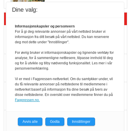
Dine valg:
Siste artikler - Butikk i praksis
Informasjonskapsler og personvern
For å gi deg relevante annonser på vårt nettsted bruker vi
Rema-flaggskip
informasjon fra ditt besøk på vårt nettsted. Du kan reservere
dundrer videre
deg mot dette under "Innstillinger".
For øvrig bruker vi informasjonskapsler og lignende verktøy for
analyse, for å sammenligne nettlesere, tilpasse innhold til deg
Slik opprettholdes
og for å utvikle og tilby nødvendig funksjonalitet. Les mer i vår
ølsalget
personvernerklæring.
Vi er med i Fagpressen-nettverket. Om du samtykker under, vil
du få relevante annonser på nettstedene til medlemmene i
Færre varer, men fulle
nettverket basert på informasjon fra dine besøk på tvers av
disse nettstedene. En oversikt over medlemmene finner du på
hyller
Fagpressen.no.
KI lager mat i butikken
Avvis alle
Godta
Innstillinger