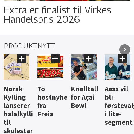
Extra er finalist til Virkes
Handelspris 2026
PRODUKTNYTT
Knalltall
Aass vil
Brus og
Hard
ter
for Açai
bli
jus fra
iste fra
Bowl
førstevalg
Berentsen
Hansa
i lite-
segment