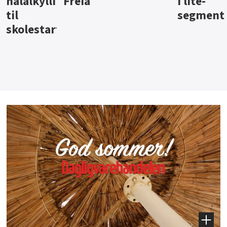
i lite-
segment