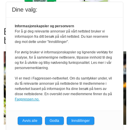
Dine valg:
Informasjonskapsler og personvern
Bama tilbakekaller
For å gi deg relevante annonser på vårt nettsted bruker vi
informasjon fra ditt besøk på vårt nettsted. Du kan reservere
babyspinat og babyleaf mix
deg mot dette under "Innstillinger".
For øvrig bruker vi informasjonskapsler og lignende verktøy for
analyse, for å sammenligne nettlesere, tilpasse innhold til deg
og for å utvikle og tilby nødvendig funksjonalitet. Les mer i vår
personvernerklæring.
Vi er med i Fagpressen-nettverket. Om du samtykker under, vil
du få relevante annonser på nettstedene til medlemmene i
nettverket basert på informasjon fra dine besøk på tvers av
disse nettstedene. En oversikt over medlemmene finner du på
Fagpressen.no.
Avvis alle
Godta
Innstillinger