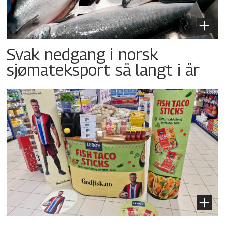
Svak nedgang i norsk
sjømateksport så langt i år