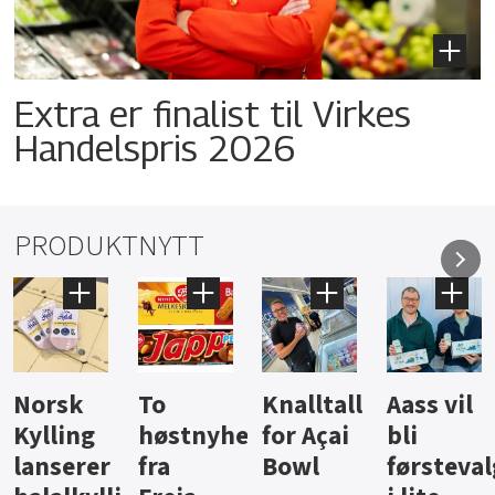
Extra er finalist til Virkes
Handelspris 2026
PRODUKTNYTT
Knalltall
Aass vil
Brus og
Hard
ter
for Açai
bli
jus fra
iste fra
Bowl
førstevalg
Berentsen
Hansa