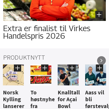
Extra er finalist til Virkes
Handelspris 2026
PRODUKTNYTT
Knalltall
Aass vil
Brus og
Hard
ter
for Açai
bli
jus fra
iste fra
Bowl
førstevalg
Berentsen
Hansa