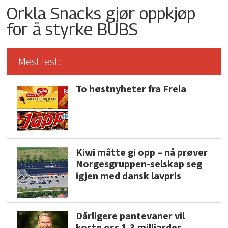
Orkla Snacks gjør oppkjøp
for å styrke BUBS
Mest lest:
To høstnyheter fra Freia
Kiwi måtte gi opp – nå prøver
Norgesgruppen-selskap seg
igjen med dansk lavpris
Dårligere pantevaner vil
koste oss 1,3 milliarder