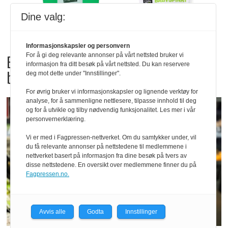
Dine valg:
Informasjonskapsler og personvern
For å gi deg relevante annonser på vårt nettsted bruker vi
Bama tilbakekaller
informasjon fra ditt besøk på vårt nettsted. Du kan reservere
babyspinat og babyleaf mix
deg mot dette under "Innstillinger".
For øvrig bruker vi informasjonskapsler og lignende verktøy for
analyse, for å sammenligne nettlesere, tilpasse innhold til deg
og for å utvikle og tilby nødvendig funksjonalitet. Les mer i vår
personvernerklæring.
Vi er med i Fagpressen-nettverket. Om du samtykker under, vil
du få relevante annonser på nettstedene til medlemmene i
nettverket basert på informasjon fra dine besøk på tvers av
disse nettstedene. En oversikt over medlemmene finner du på
Fagpressen.no.
Avvis alle
Godta
Innstillinger