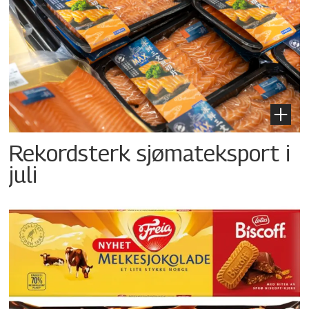
Rekordsterk sjømateksport i
juli