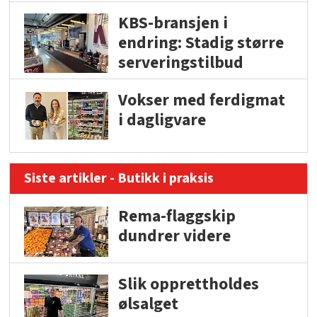
KBS-bransjen i
endring: Stadig større
serveringstilbud
Vokser med ferdigmat
i dagligvare
Siste artikler - Butikk i praksis
Rema-flaggskip
dundrer videre
Slik opprettholdes
ølsalget