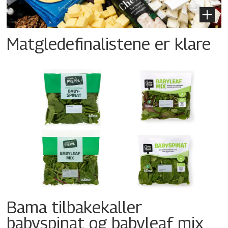
Matgledefinalistene er klare
Bama tilbakekaller
babyspinat og babyleaf mix