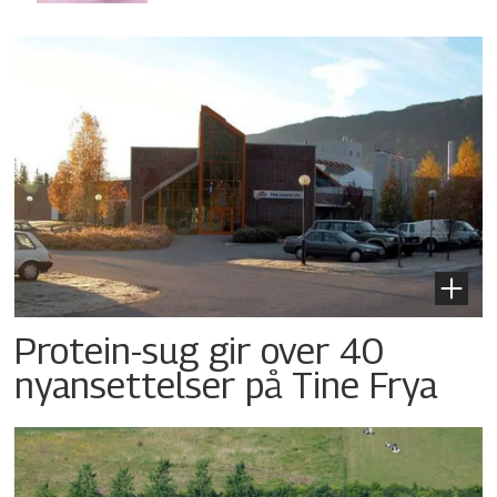
Protein-sug gir over 40
nyansettelser på Tine Frya