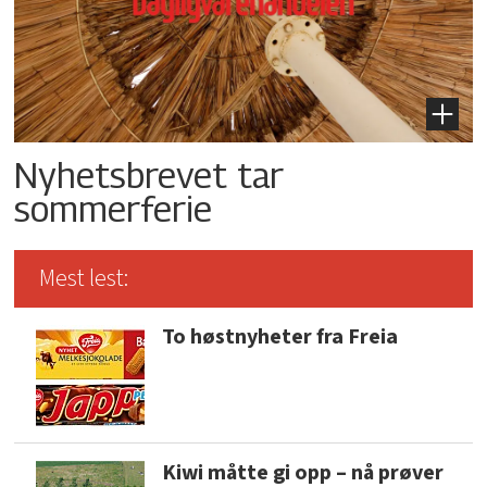
Nyhetsbrevet tar
sommerferie
Mest lest:
To høstnyheter fra Freia
Kiwi måtte gi opp – nå prøver