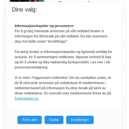
melkemangel
Dine valg:
Marit Kolby vant
Økologisk Norge sin
Informasjonskapsler og personvern
For å gi deg relevante annonser på vårt nettsted bruker vi
hederspris
informasjon fra ditt besøk på vårt nettsted. Du kan reservere
deg mot dette under "Innstillinger".
Blir enklere å velge
For øvrig bruker vi informasjonskapsler og lignende verktøy for
økologisk i butikkhylla
analyse, for å sammenligne nettlesere, tilpasse innhold til deg
og for å utvikle og tilby nødvendig funksjonalitet. Les mer i vår
personvernerklæring.
Kolonihagen sliter
Vi er med i Fagpressen-nettverket. Om du samtykker under, vil
du få relevante annonser på nettstedene til medlemmene i
med å få tak i nok melk
nettverket basert på informasjon fra dine besøk på tvers av
disse nettstedene. En oversikt over medlemmene finner du på
Fagpressen.no.
Rapport: Økokundene
er klare! Er markedet
det?
Avvis alle
Godta
Innstillinger