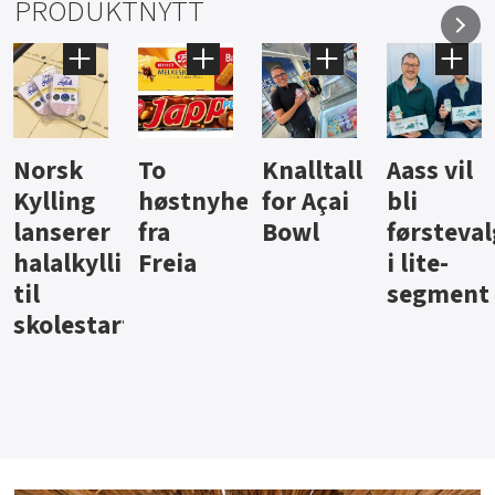
PRODUKTNYTT
Knalltall
Aass vil
Brus og
Hard
ter
for Açai
bli
jus fra
iste fra
Bowl
førstevalg
Berentsen
Hansa
i lite-
segment