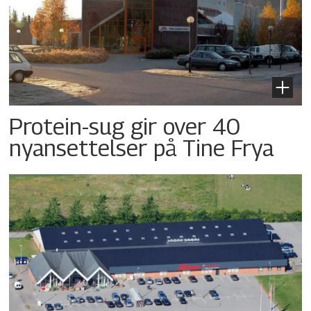
Protein-sug gir over 40
nyansettelser på Tine Frya