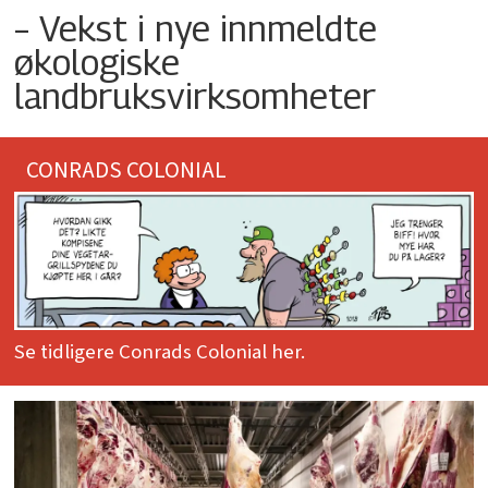
– Vekst i nye innmeldte
økologiske
landbruksvirksomheter
CONRADS COLONIAL
Se tidligere Conrads Colonial her.