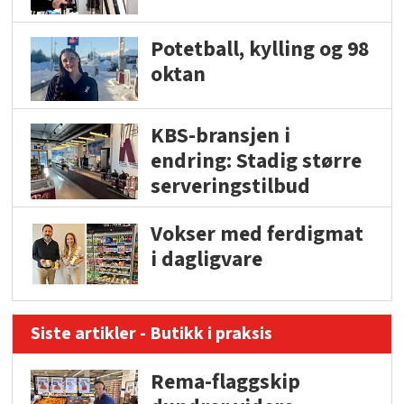
Potetball, kylling og 98
oktan
KBS-bransjen i
endring: Stadig større
serveringstilbud
Vokser med ferdigmat
i dagligvare
Siste artikler - Butikk i praksis
Rema-flaggskip