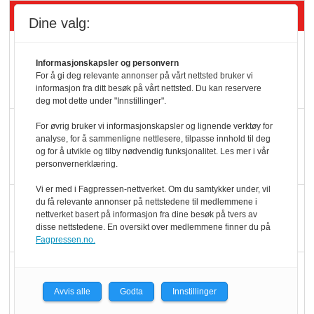
Siste artikler - Økologisk
Dine valg:
Kolonihagens norske
Informasjonskapsler og personvern
yoghurt: Trues av
For å gi deg relevante annonser på vårt nettsted bruker vi
melkemangel
informasjon fra ditt besøk på vårt nettsted. Du kan reservere
deg mot dette under "Innstillinger".
Marit Kolby vant
For øvrig bruker vi informasjonskapsler og lignende verktøy for
analyse, for å sammenligne nettlesere, tilpasse innhold til deg
Økologisk Norge sin
og for å utvikle og tilby nødvendig funksjonalitet. Les mer i vår
hederspris
personvernerklæring.
Vi er med i Fagpressen-nettverket. Om du samtykker under, vil
Blir enklere å velge
du få relevante annonser på nettstedene til medlemmene i
nettverket basert på informasjon fra dine besøk på tvers av
økologisk i butikkhylla
disse nettstedene. En oversikt over medlemmene finner du på
Fagpressen.no.
Kolonihagen sliter
med å få tak i nok melk
Avvis alle
Godta
Innstillinger