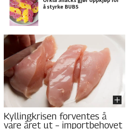
Orkla Snacks gjør oppkjøp for
å styrke BUBS
Kyllingkrisen forventes å
vare året ut – importbehovet