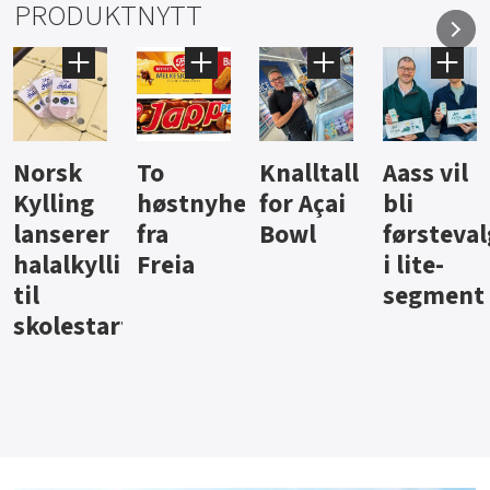
PRODUKTNYTT
Knalltall
Aass vil
Brus og
Hard
ter
for Açai
bli
jus fra
iste fra
Bowl
førstevalg
Berentsen
Hansa
i lite-
segment