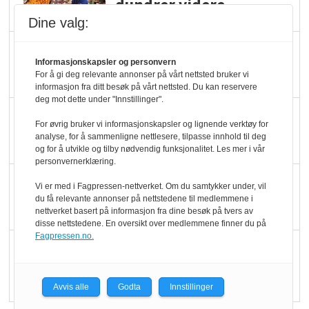
dundrer videre
Dine valg:
Slik opprettholdes
Informasjonskapsler og personvern
ølsalget
For å gi deg relevante annonser på vårt nettsted bruker vi
informasjon fra ditt besøk på vårt nettsted. Du kan reservere
deg mot dette under "Innstillinger".
Færre varer, men fulle
For øvrig bruker vi informasjonskapsler og lignende verktøy for
hyller
analyse, for å sammenligne nettlesere, tilpasse innhold til deg
og for å utvikle og tilby nødvendig funksjonalitet. Les mer i vår
personvernerklæring.
KI lager mat i butikken
Vi er med i Fagpressen-nettverket. Om du samtykker under, vil
du få relevante annonser på nettstedene til medlemmene i
nettverket basert på informasjon fra dine besøk på tvers av
disse nettstedene. En oversikt over medlemmene finner du på
Fagpressen.no.
Q passerte 1 milliard i
Rema i 2025
Avvis alle
Godta
Innstillinger