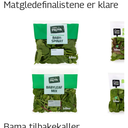
Matgledefinalistene er klare
Bama tilbakekaller