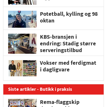
Potetball, kylling og 98
oktan
KBS-bransjen i
endring: Stadig større
serveringstilbud
Vokser med ferdigmat
i dagligvare
Siste artikler - Butikk i praksis
Rema-flaggskip