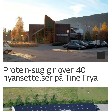
Protein-sug gir over 40
nyansettelser på Tine Frya