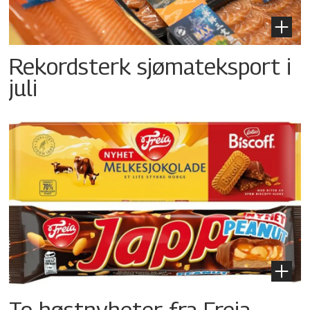
Rekordsterk sjømateksport i
juli
To høstnyheter fra Freia