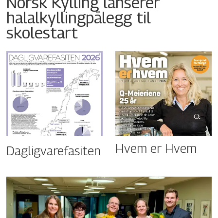
Norsk Kylling lanserer
halalkyllingpålegg til
skolestart
Hvem er Hvem
Dagligvarefasiten