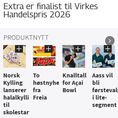
Extra er finalist til Virkes
Handelspris 2026
PRODUKTNYTT
Knalltall
Aass vil
Brus og
Hard
ter
for Açai
bli
jus fra
iste fra
Bowl
førstevalg
Berentsen
Hansa
i lite-
segment