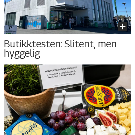
Butikktesten: Slitent, men
hyggelig