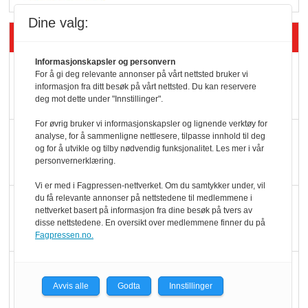
Dine valg:
Siste artikler - Butikk i praksis
Informasjonskapsler og personvern
Rema-flaggskip
For å gi deg relevante annonser på vårt nettsted bruker vi
dundrer videre
informasjon fra ditt besøk på vårt nettsted. Du kan reservere
deg mot dette under "Innstillinger".
For øvrig bruker vi informasjonskapsler og lignende verktøy for
Slik opprettholdes
analyse, for å sammenligne nettlesere, tilpasse innhold til deg
og for å utvikle og tilby nødvendig funksjonalitet. Les mer i vår
ølsalget
personvernerklæring.
Vi er med i Fagpressen-nettverket. Om du samtykker under, vil
du få relevante annonser på nettstedene til medlemmene i
Færre varer, men fulle
nettverket basert på informasjon fra dine besøk på tvers av
hyller
disse nettstedene. En oversikt over medlemmene finner du på
Fagpressen.no.
KI lager mat i butikken
Avvis alle
Godta
Innstillinger