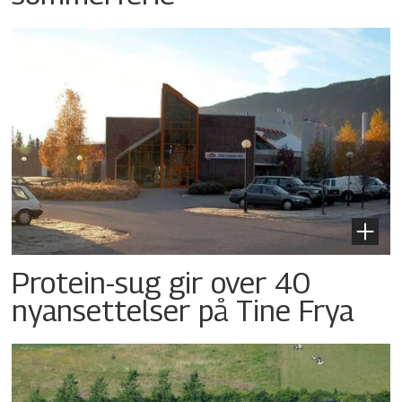
Protein-sug gir over 40
nyansettelser på Tine Frya