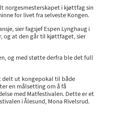
lt norgesmesterskapet i kjøttfag sin
 minne for livet fra selveste Kongen.
nsje, sier fagsjef Espen Lynghaug i
og at den går til kjøttfaget, sier
n, og med støtte derfra ble det full
et delt ut kongepokal til både
tter en målsetting om å få
else med Matfestivalen. Dette er et
estivalen i Ålesund, Mona Rivelsrud.