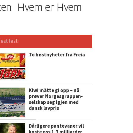
ten
Hvem er Hvem
est lest:
To høstnyheter fra Freia
Kiwi måtte gi opp – nå
prøver Norgesgruppen-
selskap seg igjen med
dansk lavpris
Dårligere pantevaner vil
koste oss 1,3 milliarder