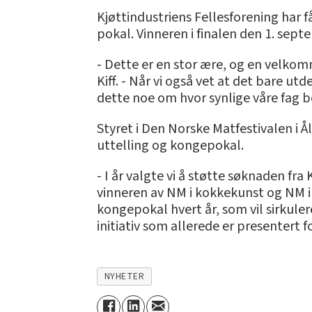
Kjøttindustriens Fellesforening har 
pokal. Vinneren i finalen den 1. septem
- Dette er en stor ære, og en velkom
Kiff. - Når vi også vet at det bare ut
dette noe om hvor synlige våre fag b
Styret i Den Norske Matfestivalen i Å
uttelling og kongepokal.
- I år valgte vi å støtte søknaden fra
vinneren av NM i kokkekunst og NM i 
kongepokal hvert år, som vil sirkul
initiativ som allerede er presentert 
NYHETER