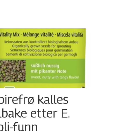
pirefrø kalles
ilbake etter E.
oli-funn