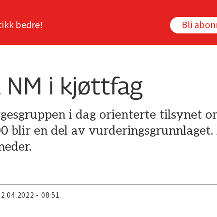
tikk bedre!
Bli abo
 NM i kjøttfag
gesgruppen i dag orienterte tilsynet o
blir en del av vurderingsgrunnlaget. 
neder.
22.04.2022 - 08:51