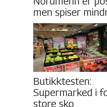
Nordmenn er posi
men spiser mind
Butikktesten:
Supermarked i f
store sko