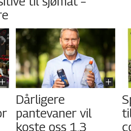
tive til sjømat –
re
Dårligere
S
or
pantevaner vil
t
koste oss 1,3
c