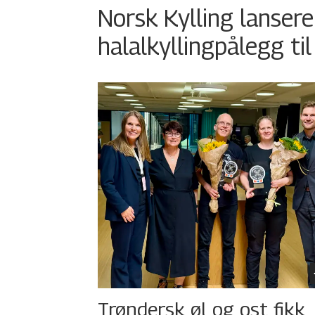
Norsk Kylling lansere
halalkyllingpålegg til
Trøndersk øl og ost fikk