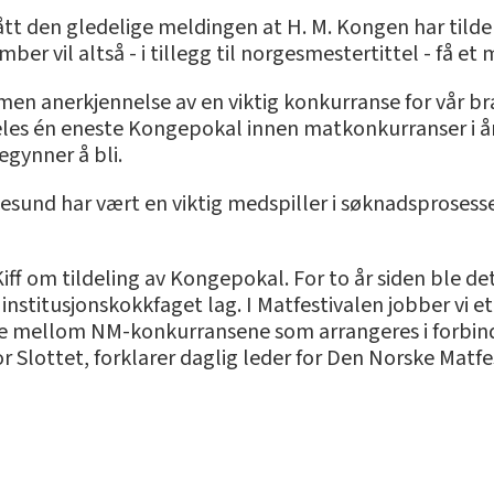
fått den gledelige meldingen at H. M. Kongen har tilde
ber vil altså - i tillegg til norgesmestertittel - få et
men anerkjennelse av en viktig konkurranse for vår bra
deles én eneste Kongepokal innen matkonkurranser i år, 
egynner å bli.
lesund har vært en viktig medspiller i søknadsprosesse
 Kiff om tildeling av Kongepokal. For to år siden ble d
institusjonskokkfaget lag. I Matfestivalen jobber vi e
ere mellom NM-konkurransene som arrangeres i forbind
for Slottet, forklarer daglig leder for Den Norske Matf