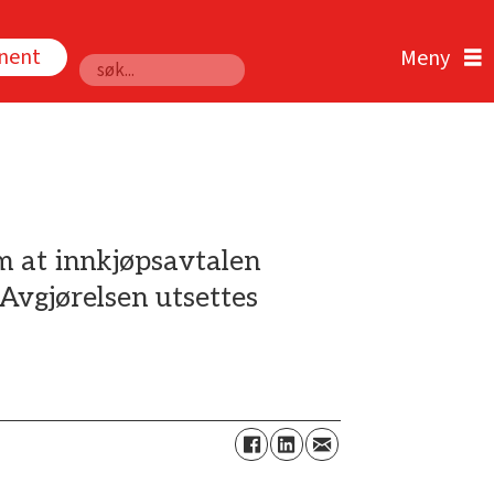
nnent
Søk
m at innkjøpsavtalen
Avgjørelsen utsettes