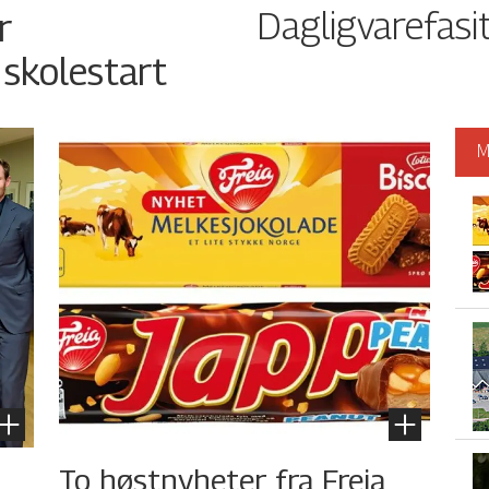
Dagligvarefasi
r
 skolestart
M
To høstnyheter fra Freia