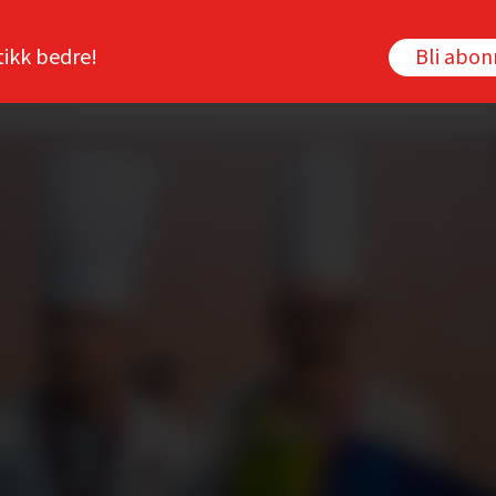
tikk bedre!
Bli abo