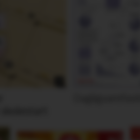
Dagligvarefasi
r
 skolestart
M