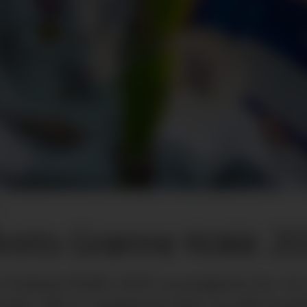
Årets Grønne Kokk 20
Grønne Kokk 2025 arrangeres for 10.
øm. Nå er oppgaven klar og alle landet