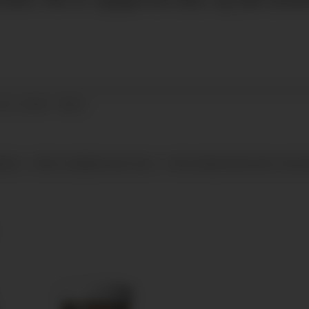
01.11.2024 - 08:52
ANSE
ÅRETS GRØNNE KOKK 2025
OPPLYSNINGSKONTORET FOR F