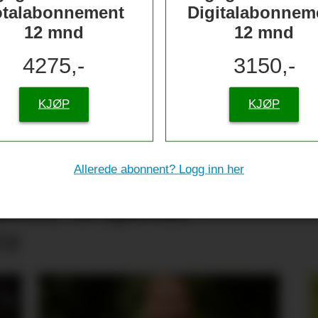
otalabonnement
Digitalabonnem
12 mnd
12 mnd
4275,-
3150,-
KJØP
KJØP
Allerede abonnent? Logg inn her
tive til sjømat –
re