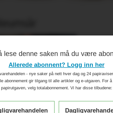
ileumsår
å lese denne saken må du være abo
Allerede abonnent? Logg inn her
varehandelen - nye saker på nett hver dag og 24 papiraviser 
le abonnement gir tilgang til alle artikler og e-utgaven. For å
papirutgaven, velg totalabonnement. Vi har disse tilbudene:
ligvarehandelen
Dagligvarehand