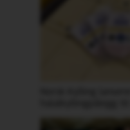
Norsk Kylling lansere
halalkyllingpålegg til