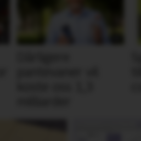
Dårligere
S
or
pantevaner vil
t
koste oss 1,3
c
milliarder