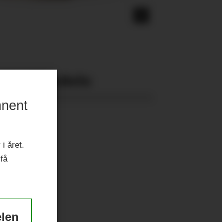
Nyeste eAvis:
nnent
i året.
 få
elen