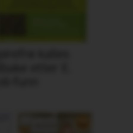
pirefrø kalles
ilbake etter E.
oli-funn