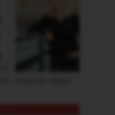
ten
Hvem er Hvem
est lest: