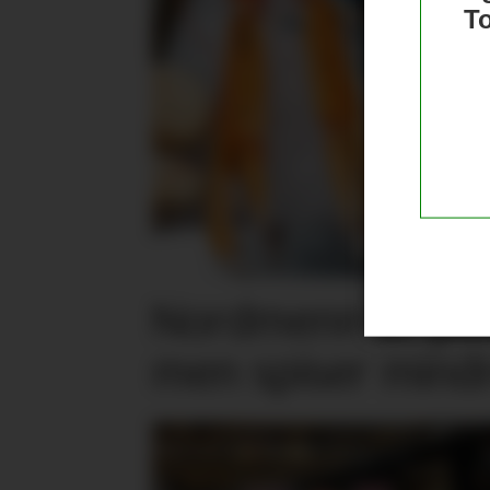
T
Nordmenn er posi
men spiser mind