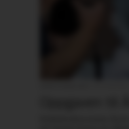
Fjorårets fornøyde vinnere.
Umami Arena
Oppgaven til 
Kokkekonkurransen Årets 
på Umami Arena på Lillestr