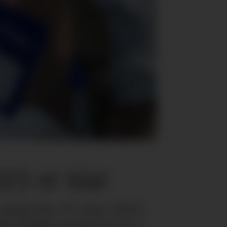
25 er klar
 gang den 19. mars 2025
s kokker inviteres til å