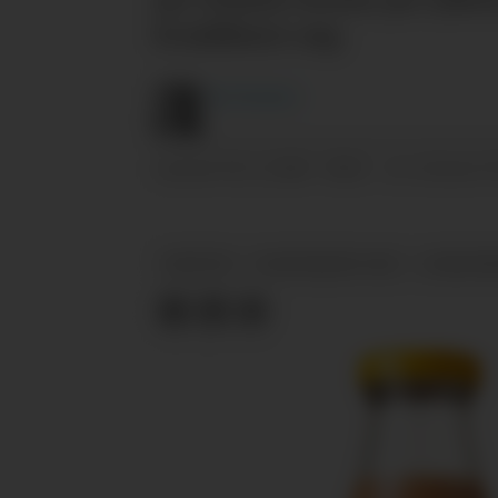
kvalifisere seg.
Are
Knudsen
01.11.2024 - 08:51
PUBLISERT
SIST OPPDATERT
NYHETER
PLANTEBASERT MAT
KONKURR