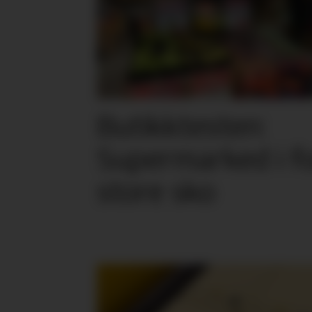
Butikktesten:
Supermarked i f
store sko