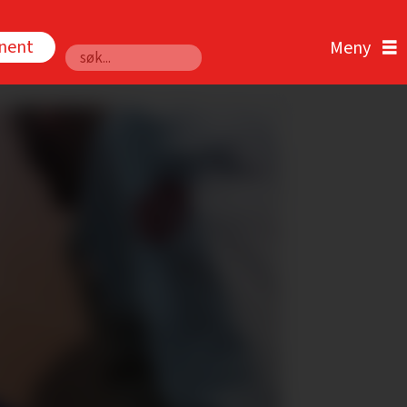
nnent
Søk