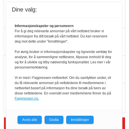
Slik opprettholdes
Dine valg:
ølsalget
Informasjonskapsler og personvern
For å gi deg relevante annonser på vårt nettsted bruker vi
Færre varer, men fulle
informasjon fra ditt besøk på vårt nettsted. Du kan reservere
deg mot dette under "Innstillinger".
hyller
For øvrig bruker vi informasjonskapsler og lignende verktøy for
analyse, for å sammenligne nettlesere, tilpasse innhold til deg
KI lager mat i butikken
og for å utvikle og tilby nødvendig funksjonalitet. Les mer i vår
personvernerklæring.
Vi er med i Fagpressen-nettverket. Om du samtykker under, vil
du få relevante annonser på nettstedene til medlemmene i
nettverket basert på informasjon fra dine besøk på tvers av
Q passerte 1 milliard i
disse nettstedene. En oversikt over medlemmene finner du på
Rema i 2025
Fagpressen.no.
Avvis alle
Godta
Innstillinger
Siste artikler - Økologisk