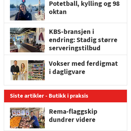
Potetball, kylling og 98
oktan
KBS-bransjen i
endring: Stadig større
serveringstilbud
Vokser med ferdigmat
i dagligvare
Siste artikler - Butikk i praksis
Rema-flaggskip
dundrer videre