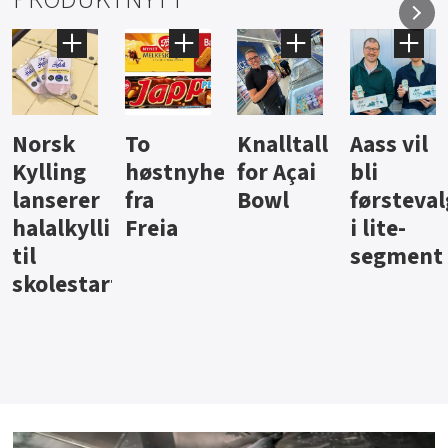
Knalltall
Aass vil
Brus og
Hard
ter
for Açai
bli
jus fra
iste fra
Bowl
førstevalg
Berentsen
Hansa
i lite-
segment