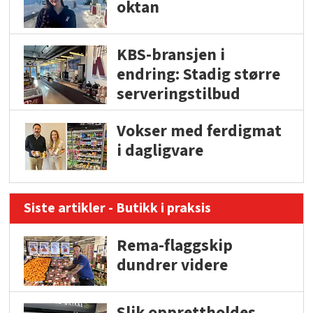
oktan
KBS-bransjen i
endring: Stadig større
serveringstilbud
Vokser med ferdigmat
i dagligvare
Siste artikler - Butikk i praksis
Rema-flaggskip
dundrer videre
Slik opprettholdes