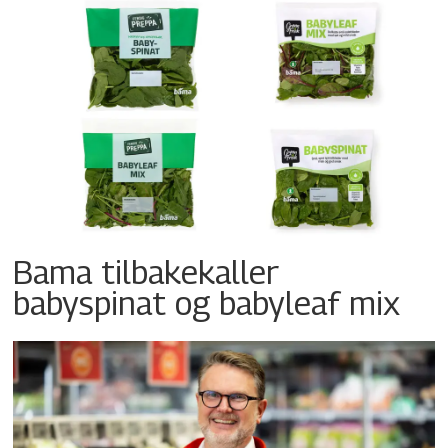
Bama tilbakekaller
babyspinat og babyleaf mix