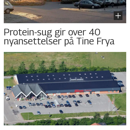
Protein-sug gir over 40
nyansettelser på Tine Frya