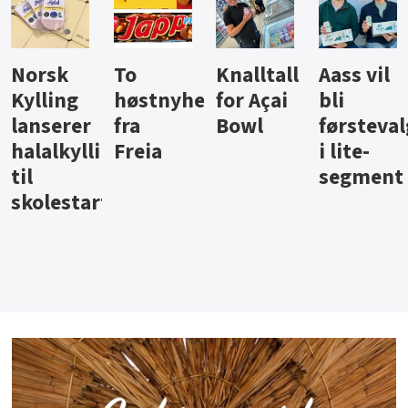
Knalltall
Aass vil
Brus og
Hard
ter
for Açai
bli
jus fra
iste fra
Bowl
førstevalg
Berentsen
Hansa
i lite-
segment