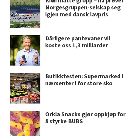
Kiwi måtte gi opp – nå prøver
Norgesgruppen-selskap seg
igjen med dansk lavpris
Dårligere pantevaner vil
koste oss 1,3 milliarder
Butikktesten: Supermarked i
nærsenter i for store sko
Orkla Snacks gjør oppkjøp for
å styrke BUBS