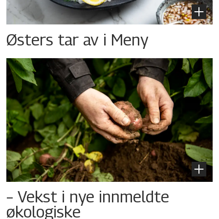
Østers tar av i Meny
– Vekst i nye innmeldte
økologiske