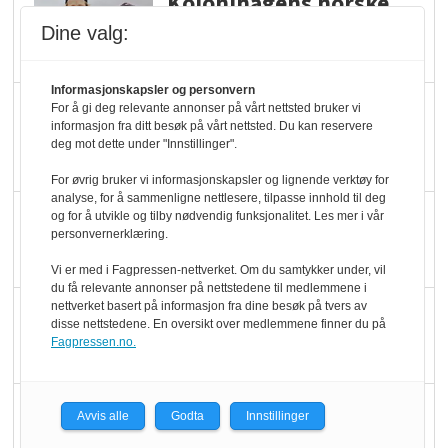
Kolonihagens norske
yoghurt: Trues av
Dine valg:
melkemangel
Informasjonskapsler og personvern
Marit Kolby vant
For å gi deg relevante annonser på vårt nettsted bruker vi
informasjon fra ditt besøk på vårt nettsted. Du kan reservere
Økologisk Norge sin
deg mot dette under "Innstillinger".
hederspris
For øvrig bruker vi informasjonskapsler og lignende verktøy for
analyse, for å sammenligne nettlesere, tilpasse innhold til deg
Blir enklere å velge
og for å utvikle og tilby nødvendig funksjonalitet. Les mer i vår
personvernerklæring.
økologisk i butikkhylla
Vi er med i Fagpressen-nettverket. Om du samtykker under, vil
du få relevante annonser på nettstedene til medlemmene i
nettverket basert på informasjon fra dine besøk på tvers av
Kolonihagen sliter
disse nettstedene. En oversikt over medlemmene finner du på
med å få tak i nok melk
Fagpressen.no.
Rapport: Økokundene
Avvis alle
Godta
Innstillinger
er klare! Er markedet