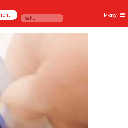
nnent
Søk