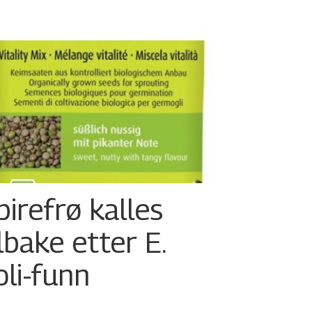
pirefrø kalles
ilbake etter E.
oli-funn