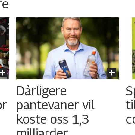
re
Dårligere
S
or
pantevaner vil
t
koste oss 1,3
c
milliarder