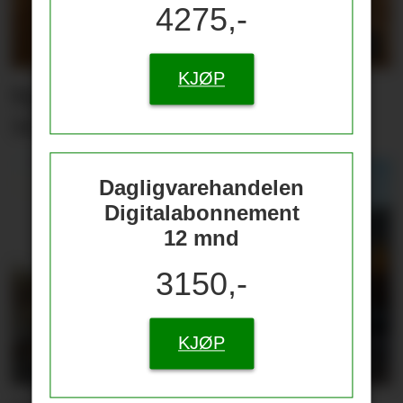
4275,-
KJØP
Nyhetsbrevet tar
sommerferie
Dagligvarehandelen
Digitalabonnement
12 mnd
3150,-
KJØP