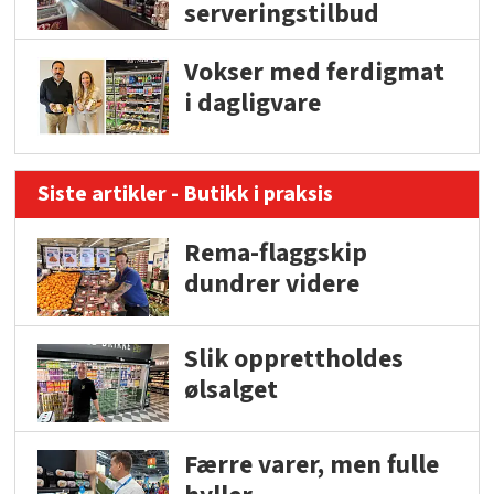
serveringstilbud
Vokser med ferdigmat
i dagligvare
Siste artikler - Butikk i praksis
Rema-flaggskip
dundrer videre
Slik opprettholdes
ølsalget
Færre varer, men fulle