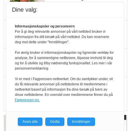
Økologisk Norge sin
Dine valg:
hederspris
Informasjonskapsler og personvern
Blir enklere å velge
For å gi deg relevante annonser på vårt nettsted bruker vi
økologisk i butikkhylla
informasjon fra ditt besøk på vårt nettsted. Du kan reservere
deg mot dette under "Innstillinger".
For øvrig bruker vi informasjonskapsler og lignende verktøy for
Kolonihagen sliter
analyse, for å sammenligne nettlesere, tilpasse innhold til deg
med å få tak i nok melk
og for å utvikle og tilby nødvendig funksjonalitet. Les mer i vår
personvernerklæring.
Vi er med i Fagpressen-nettverket. Om du samtykker under, vil
Rapport: Økokundene
du få relevante annonser på nettstedene til medlemmene i
nettverket basert på informasjon fra dine besøk på tvers av
er klare! Er markedet
disse nettstedene. En oversikt over medlemmene finner du på
det?
Fagpressen.no.
Avvis alle
Godta
Innstillinger