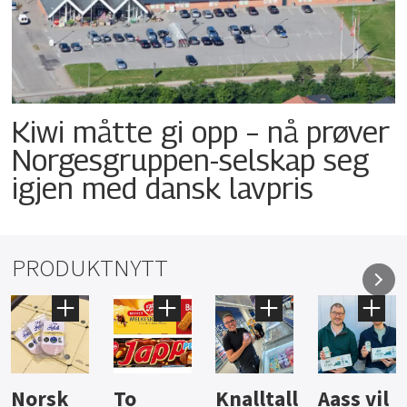
Kiwi måtte gi opp – nå prøver
Norgesgruppen-selskap seg
igjen med dansk lavpris
PRODUKTNYTT
Knalltall
Aass vil
Brus og
Hard