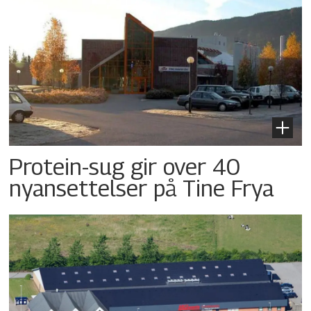
Protein-sug gir over 40
nyansettelser på Tine Frya