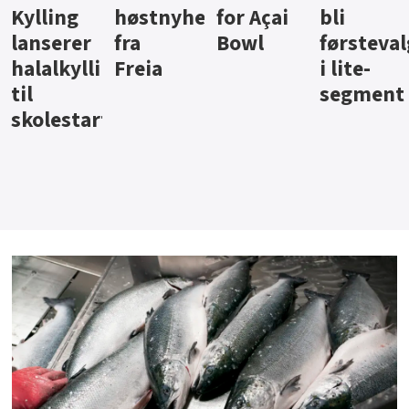
ter
for Açai
bli
jus fra
iste fra
Bowl
førstevalg
Berentsen
Hansa
i lite-
segment