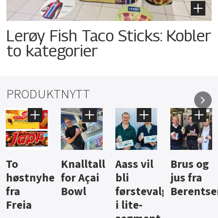
Lerøy Fish Taco Sticks: Kobler
to kategorier
PRODUKTNYTT
Knalltall
Aass vil
Brus og
Hard
ter
for Açai
bli
jus fra
iste fra
Bowl
førstevalg
Berentsen
Hansa
i lite-