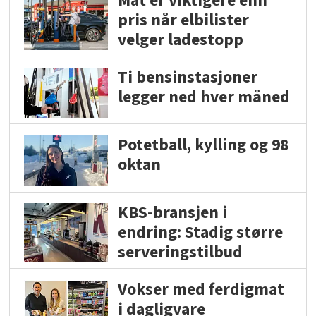
Mat er viktigere enn
pris når elbilister
velger ladestopp
Ti bensinstasjoner
legger ned hver måned
Potetball, kylling og 98
oktan
KBS-bransjen i
endring: Stadig større
serveringstilbud
Vokser med ferdigmat
i dagligvare