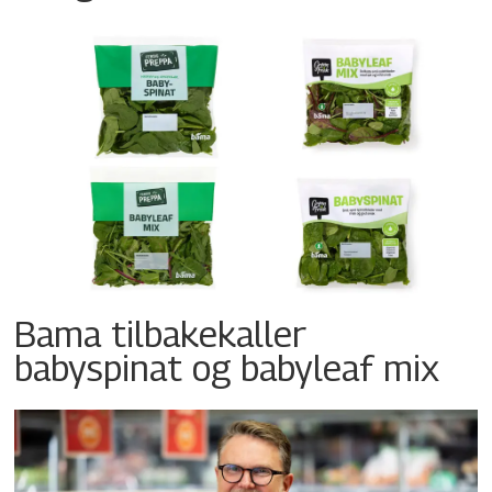
Bama tilbakekaller
babyspinat og babyleaf mix