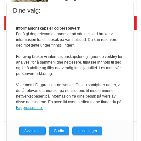
Dine valg:
Siste artikler - Butikk i praksis
Informasjonskapsler og personvern
For å gi deg relevante annonser på vårt nettsted bruker vi
Rema-flaggskip
informasjon fra ditt besøk på vårt nettsted. Du kan reservere
deg mot dette under "Innstillinger".
dundrer videre
For øvrig bruker vi informasjonskapsler og lignende verktøy for
analyse, for å sammenligne nettlesere, tilpasse innhold til deg
Slik opprettholdes
og for å utvikle og tilby nødvendig funksjonalitet. Les mer i vår
personvernerklæring.
ølsalget
Vi er med i Fagpressen-nettverket. Om du samtykker under, vil
du få relevante annonser på nettstedene til medlemmene i
nettverket basert på informasjon fra dine besøk på tvers av
Færre varer, men fulle
disse nettstedene. En oversikt over medlemmene finner du på
hyller
Fagpressen.no.
KI lager mat i butikken
Avvis alle
Godta
Innstillinger