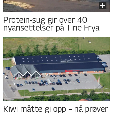
Protein-sug gir over 40
nyansettelser på Tine Frya
Kiwi måtte gi opp – nå prøver