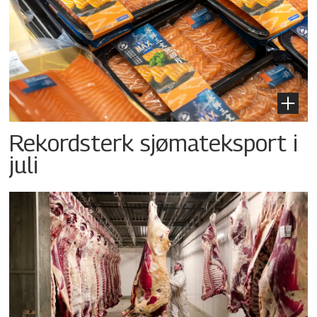
Rekordsterk sjømateksport i
juli