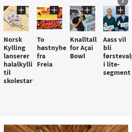
Knalltall
Aass vil
Brus og
Hard
ter
for Açai
bli
jus fra
iste fra
Bowl
førstevalg
Berentsen
Hansa
i lite-
segment