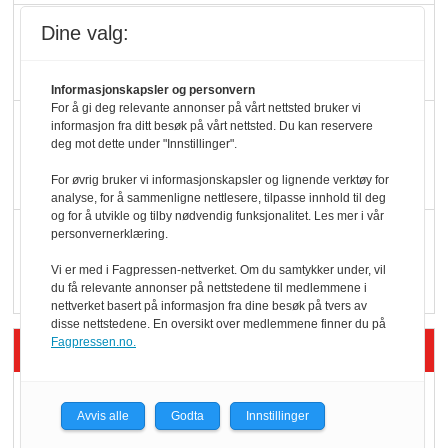
Potetball, kylling og 98
Dine valg:
oktan
Informasjonskapsler og personvern
For å gi deg relevante annonser på vårt nettsted bruker vi
KBS-bransjen i
informasjon fra ditt besøk på vårt nettsted. Du kan reservere
deg mot dette under "Innstillinger".
endring: Stadig større
serveringstilbud
For øvrig bruker vi informasjonskapsler og lignende verktøy for
analyse, for å sammenligne nettlesere, tilpasse innhold til deg
og for å utvikle og tilby nødvendig funksjonalitet. Les mer i vår
Vokser med ferdigmat
personvernerklæring.
i dagligvare
Vi er med i Fagpressen-nettverket. Om du samtykker under, vil
du få relevante annonser på nettstedene til medlemmene i
nettverket basert på informasjon fra dine besøk på tvers av
disse nettstedene. En oversikt over medlemmene finner du på
Fagpressen.no.
Siste artikler - Butikk i praksis
Rema-flaggskip
Avvis alle
Godta
Innstillinger
dundrer videre