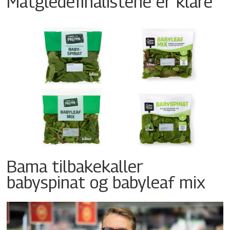
Matgledefinalistene er klare
Bama tilbakekaller
babyspinat og babyleaf mix