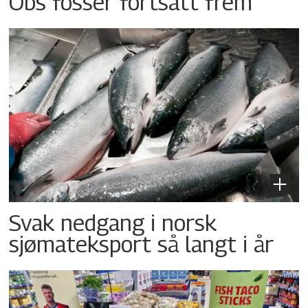
Obs fosser fortsatt frem
Svak nedgang i norsk
sjømateksport så langt i år