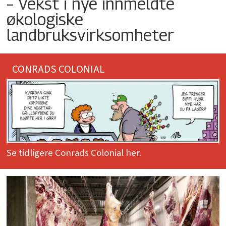
– Vekst i nye innmeldte
økologiske
landbruksvirksomheter
CONRADS COLONIAL
Se tidligere Conrads Colonial her.