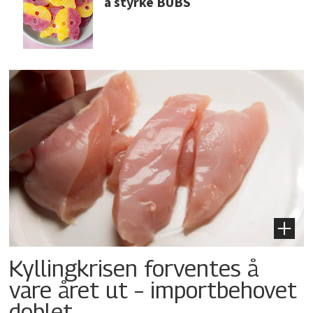
å styrke BUBS
Kyllingkrisen forventes å
vare året ut – importbehovet
doblet