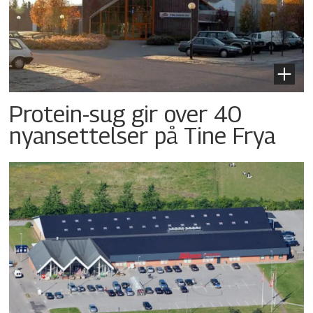
Protein-sug gir over 40
nyansettelser på Tine Frya