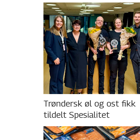
Trøndersk øl og ost fikk
tildelt Spesialitet