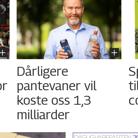
Dårligere
S
or
pantevaner vil
t
koste oss 1,3
c
milliarder