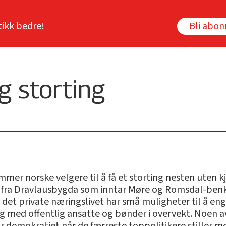
tikk bedre!
Bli abo
g storting
mmer norske velgere til å få et storting nesten uten
n fra Dravlausbygda som inntar Møre og Romsdal-benk
det private næringslivet har små muligheter til å enga
ting med offentlig ansatte og bønder i overvekt. Noen