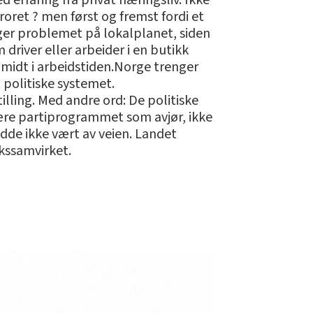
d erfaring fra privat næringsliv. Ikke
oret ? men først og fremst fordi et
gger problemet på lokalplanet, siden
driver eller arbeider i en butikk
r midt i arbeidstiden.Norge trenger
 politiske systemet.
lling. Med andre ord: De politiske
 være partiprogrammet som avjør, ikke
dde ikke vært av veien. Landet
kssamvirket.