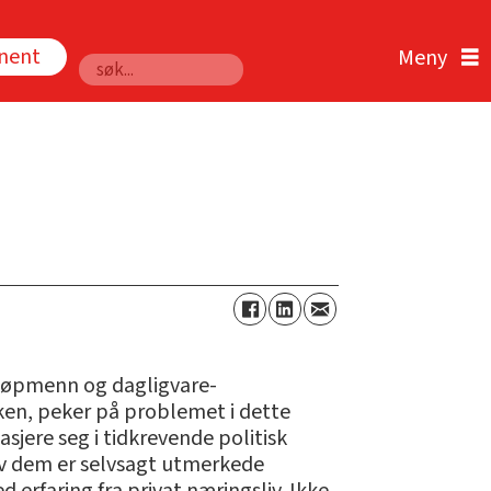
nnent
Søk
 kjøpmenn og dagligvare-
en, peker på problemet i dette
sjere seg i tidkrevende politisk
 av dem er selvsagt utmerkede