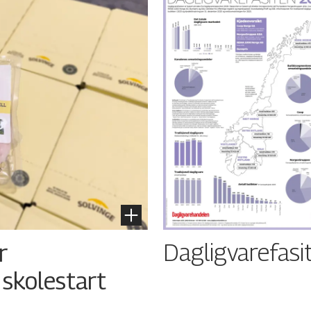
Dagligvarefasi
r
 skolestart