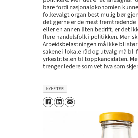
politikere. Men det er et faresignal f
bare fordi nasjonaløkonomien kunne t
folkevalgt organ best mulig bør gjen
det gjerne er de mest fremtredende l
eller en annen liten bedrift, er det 
flere handelsfolk i politikken. Men s
Arbeidsbelastningen må ikke bli stør
sakene i lokale råd og utvalg må bli
yrkestittelen til toppkandidaten. M
trenger ledere som vet hva som skje
NYHETER