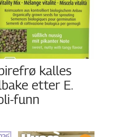
pirefrø kalles
ilbake etter E.
oli-funn