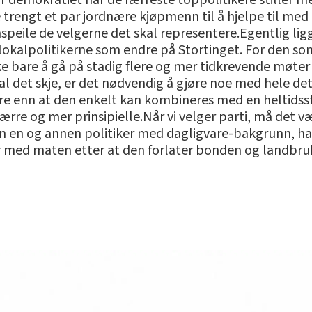
or demokratiet når de færreste toppolitikere stiller me
rengt et par jordnære kjøpmenn til å hjelpe til med r
speile de velgerne det skal representere.Egentlig li
okalpolitikerne som endre på Stortinget. For den som 
ikke bare å gå på stadig flere og mer tidkrevende møte
kal det skje, er det nødvendig å gjøre noe med hele det
re enn at den enkelt kan kombineres med en heltidssti
 færre og mer prinsipielle.Når vi velger parti, må det
en en og annen politiker med dagligvare-bakgrunn, ha
r med maten etter at den forlater bonden og landbru