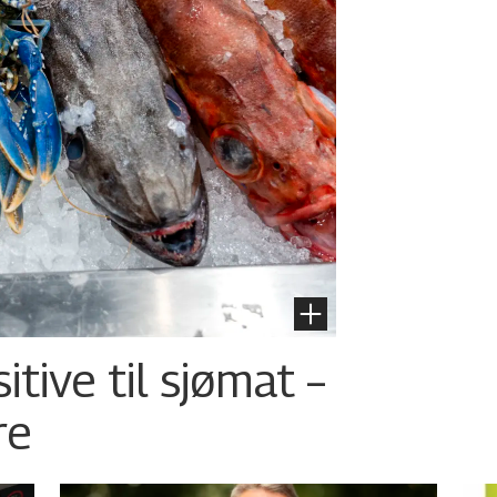
tive til sjømat –
re