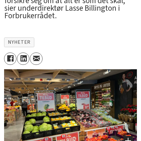
forsikre seg om at alt er som det skal,
sier underdirektør Lasse Billington i
Forbrukerrådet.
NYHETER