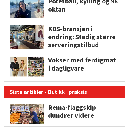
Potetball, kylling og 98
oktan
KBS-bransjen i
endring: Stadig større
serveringstilbud
Vokser med ferdigmat
i dagligvare
Siste artikler - Butikk i praksis
Rema-flaggskip
dundrer videre