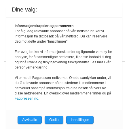
Kolonihagens norske
Dine valg:
yoghurt: Trues av
melkemangel
Informasjonskapsler og personvern
For å gi deg relevante annonser på vårt nettsted bruker vi
Marit Kolby vant
informasjon fra ditt besøk på vårt nettsted. Du kan reservere
deg mot dette under "Innstillinger".
Økologisk Norge sin
For øvrig bruker vi informasjonskapsler og lignende verktøy for
hederspris
analyse, for å sammenligne nettlesere, tilpasse innhold til deg
og for å utvikle og tilby nødvendig funksjonalitet. Les mer i vår
personvernerklæring.
Blir enklere å velge
økologisk i butikkhylla
Vi er med i Fagpressen-nettverket. Om du samtykker under, vil
du få relevante annonser på nettstedene til medlemmene i
nettverket basert på informasjon fra dine besøk på tvers av
disse nettstedene. En oversikt over medlemmene finner du på
Kolonihagen sliter
Fagpressen.no.
med å få tak i nok melk
Avvis alle
Godta
Innstillinger
Rapport: Økokundene