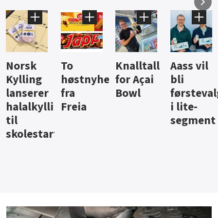
Knalltall
Aass vil
Brus og
Hard
ter
for Açai
bli
jus fra
iste fra
Bowl
førstevalg
Berentsen
Hansa
i lite-
segment