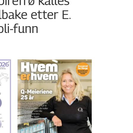
pirefrø kalles
ilbake etter E.
oli-funn