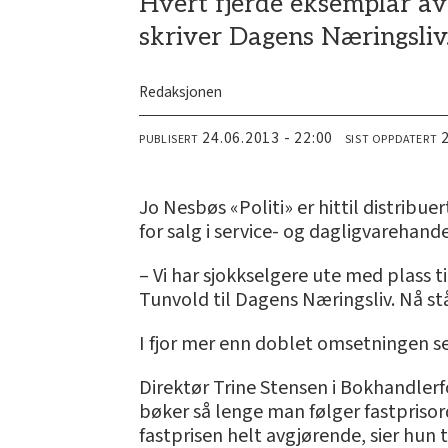
Hvert fjerde eksemplar av 
skriver Dagens Næringsliv
Redaksjonen
24.06.2013 - 22:00
PUBLISERT
SIST OPPDATERT
Jo Nesbøs «Politi» er hittil distribue
for salg i service- og dagligvarehand
– Vi har sjokkselgere ute med plass 
Tunvold til Dagens Næringsliv. Nå stå
I fjor mer enn doblet omsetningen seg 
Direktør Trine Stensen i Bokhandlerf
bøker så lenge man følger fastprisor
fastprisen helt avgjørende, sier hun ti