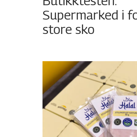
Butikktesten:
Supermarked i f
store sko