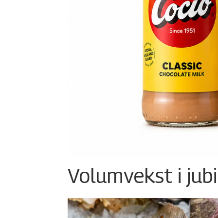
Volumvekst i jub