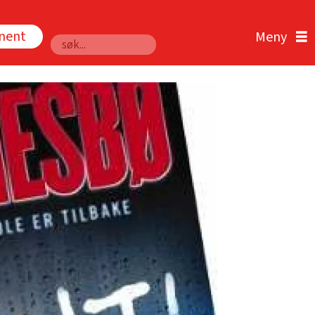
nnent
Søk