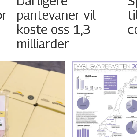
Dårligere
S
or
pantevaner vil
t
koste oss 1,3
c
milliarder