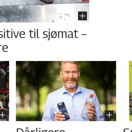
tive til sjømat –
re