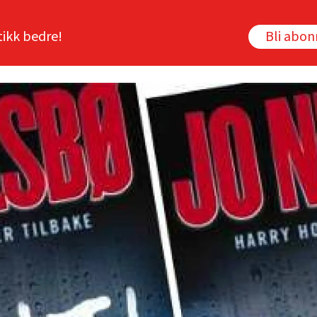
tikk bedre!
Bli abo