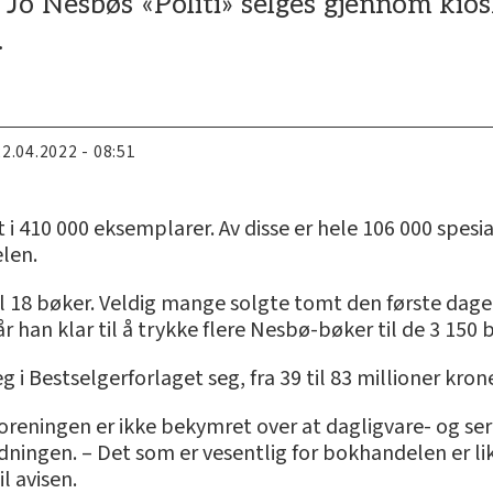
Jo Nesbøs «Politi» selges gjennom kios
.
22.04.2022 - 08:51
rt i 410 000 eksemplarer. Av disse er hele 106 000 spes
elen.
til 18 bøker. Veldig mange solgte tomt den første dag
r han klar til å trykke flere Nesbø-bøker til de 3 150 
i Bestselgerforlaget seg, fra 39 til 83 millioner krone
oreningen er ikke bekymret over at dagligvare- og ser
dningen. – Det som er vesentlig for bokhandelen er lik
l avisen.