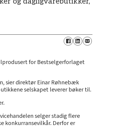
ker og dagligvarebutikker,
ialprodusert for Bestselgerforlaget
en, sier direktør Einar Røhnebæk
butikkene selskapet leverer bøker til.
r.
vicehandelen selger stadig flere
e konkurransevilkår. Derfor er