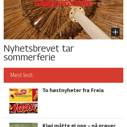
Nyhetsbrevet tar
sommerferie
Mest lest:
To høstnyheter fra Freia
Kiwi måtte gi opp – nå prøver