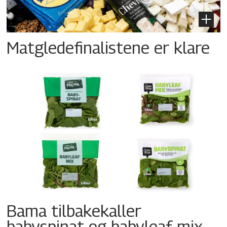
Matgledefinalistene er klare
Bama tilbakekaller
babyspinat og babyleaf mix