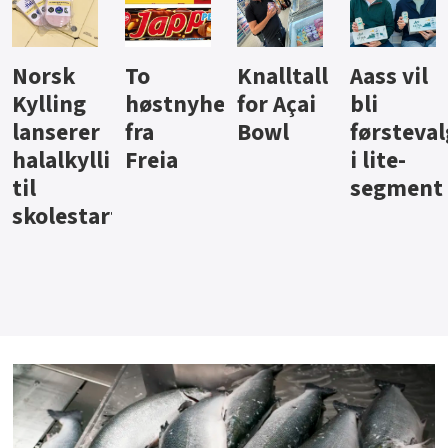
Knalltall
Aass vil
Brus og
Hard
ter
for Açai
bli
jus fra
iste fra
Bowl
førstevalg
Berentsen
Hansa
i lite-
segment