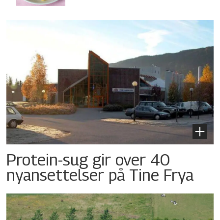
Protein-sug gir over 40
nyansettelser på Tine Frya