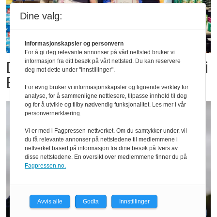
Dine valg:
Informasjonskapsler og personvern
For å gi deg relevante annonser på vårt nettsted bruker vi
informasjon fra ditt besøk på vårt nettsted. Du kan reservere
Dette er landets beste Post i
deg mot dette under "Innstillinger".
Butikk
For øvrig bruker vi informasjonskapsler og lignende verktøy for
analyse, for å sammenligne nettlesere, tilpasse innhold til deg
og for å utvikle og tilby nødvendig funksjonalitet. Les mer i vår
personvernerklæring.
Vi er med i Fagpressen-nettverket. Om du samtykker under, vil
du få relevante annonser på nettstedene til medlemmene i
nettverket basert på informasjon fra dine besøk på tvers av
disse nettstedene. En oversikt over medlemmene finner du på
Fagpressen.no.
Avvis alle
Godta
Innstillinger