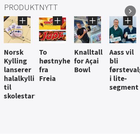
PRODUKTNYTT
Knalltall
Aass vil
Brus og
Hard
ter
for Açai
bli
jus fra
iste fra
Bowl
førstevalg
Berentsen
Hansa
i lite-
segment