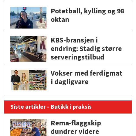
Potetball, kylling og 98
oktan
KBS-bransjen i
endring: Stadig større
serveringstilbud
Vokser med ferdigmat
i dagligvare
Siste artikler - Butikk i praksis
Rema-flaggskip
dundrer videre