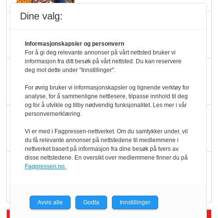
Dine valg:
Slik opprettholdes
ølsalget
Informasjonskapsler og personvern
For å gi deg relevante annonser på vårt nettsted bruker vi
informasjon fra ditt besøk på vårt nettsted. Du kan reservere
Færre varer, men fulle
deg mot dette under "Innstillinger".
hyller
For øvrig bruker vi informasjonskapsler og lignende verktøy for
analyse, for å sammenligne nettlesere, tilpasse innhold til deg
og for å utvikle og tilby nødvendig funksjonalitet. Les mer i vår
personvernerklæring.
KI lager mat i butikken
Vi er med i Fagpressen-nettverket. Om du samtykker under, vil
du få relevante annonser på nettstedene til medlemmene i
nettverket basert på informasjon fra dine besøk på tvers av
disse nettstedene. En oversikt over medlemmene finner du på
Q passerte 1 milliard i
Fagpressen.no.
Rema i 2025
Avvis alle
Godta
Innstillinger