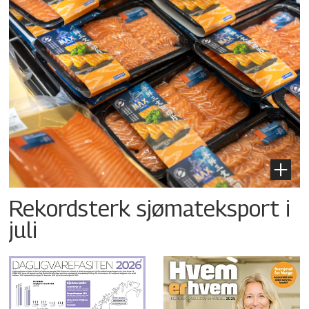
Rekordsterk sjømateksport i
juli