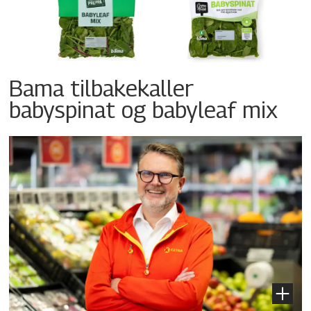
Bama tilbakekaller
babyspinat og babyleaf mix