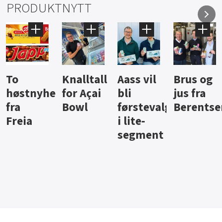
PRODUKTNYTT
Knalltall
Aass vil
Brus og
Hard
ter
for Açai
bli
jus fra
iste fra
Bowl
førstevalg
Berentsen
Hansa
i lite-
segment