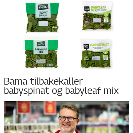
Bama tilbakekaller
babyspinat og babyleaf mix