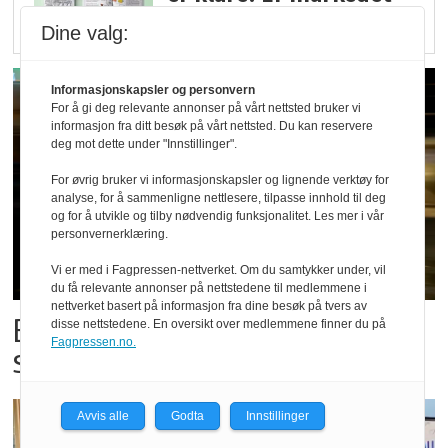
det?
Dine valg:
Informasjonskapsler og personvern
For å gi deg relevante annonser på vårt nettsted bruker vi
informasjon fra ditt besøk på vårt nettsted. Du kan reservere
deg mot dette under "Innstillinger".
For øvrig bruker vi informasjonskapsler og lignende verktøy for
analyse, for å sammenligne nettlesere, tilpasse innhold til deg
og for å utvikle og tilby nødvendig funksjonalitet. Les mer i vår
personvernerklæring.
Vi er med i Fagpressen-nettverket. Om du samtykker under, vil
du få relevante annonser på nettstedene til medlemmene i
nettverket basert på informasjon fra dine besøk på tvers av
Bestillings-rush i foodora før
disse nettstedene. En oversikt over medlemmene finner du på
Fagpressen.no.
storkampen
Avvis alle
Godta
Innstillinger