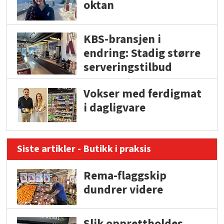
oktan
KBS-bransjen i
endring: Stadig større
serveringstilbud
Vokser med ferdigmat
i dagligvare
Siste artikler - Butikk i praksis
Rema-flaggskip
dundrer videre
Slik opprettholdes