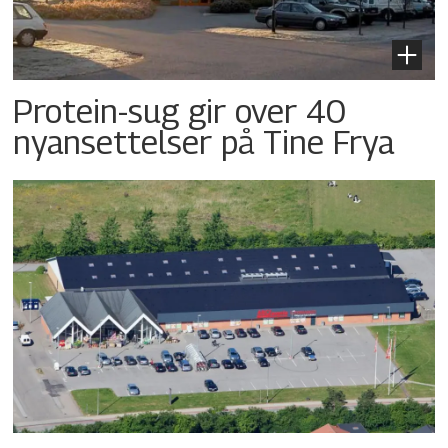
Protein-sug gir over 40
nyansettelser på Tine Frya