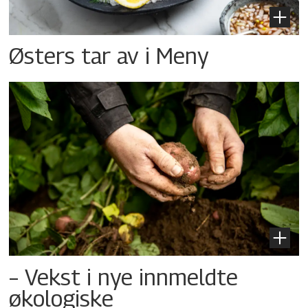
Østers tar av i Meny
– Vekst i nye innmeldte
økologiske