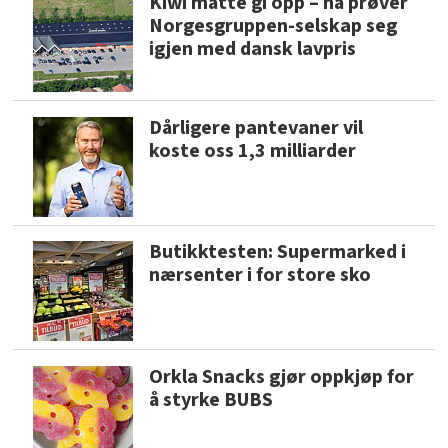
Kiwi måtte gi opp – nå prøver
Norgesgruppen-selskap seg
igjen med dansk lavpris
Dårligere pantevaner vil
koste oss 1,3 milliarder
Butikktesten: Supermarked i
nærsenter i for store sko
Orkla Snacks gjør oppkjøp for
å styrke BUBS