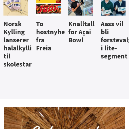
Knalltall
Aass vil
Brus og
Hard
ter
for Açai
bli
jus fra
iste fra
Bowl
førstevalg
Berentsen
Hansa
i lite-
segment