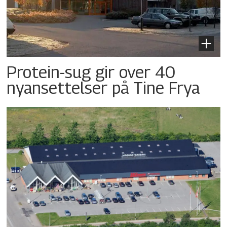
Protein-sug gir over 40
nyansettelser på Tine Frya