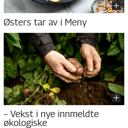
Østers tar av i Meny
– Vekst i nye innmeldte
økologiske