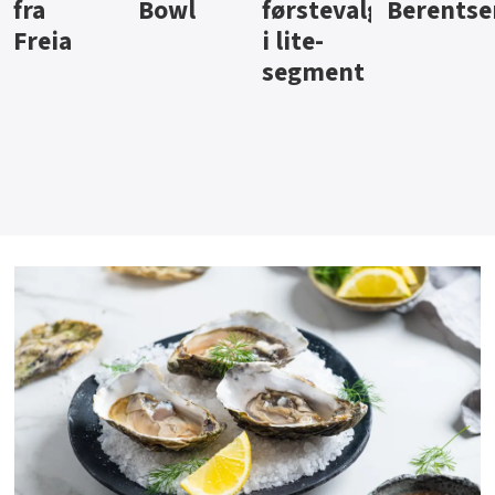
Bowl
førstevalg
Berentsen
Hansa
i lite-
segment