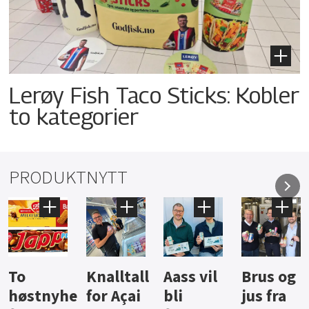
Lerøy Fish Taco Sticks: Kobler
to kategorier
PRODUKTNYTT
Knalltall
Aass vil
Brus og
Hard
ter
for Açai
bli
jus fra
iste fra