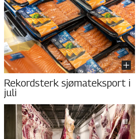
Rekordsterk sjømateksport i
juli