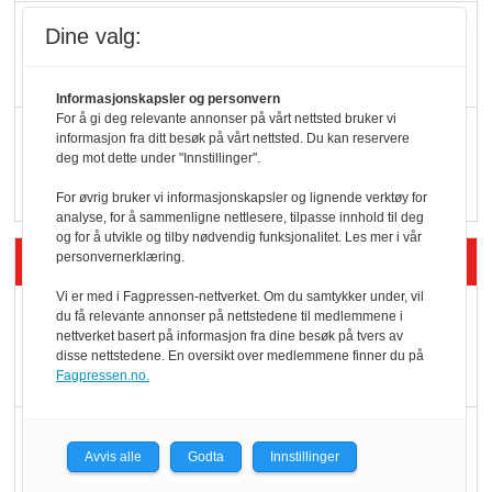
KI lager mat i butikken
Dine valg:
Informasjonskapsler og personvern
For å gi deg relevante annonser på vårt nettsted bruker vi
Q passerte 1 milliard i
informasjon fra ditt besøk på vårt nettsted. Du kan reservere
deg mot dette under "Innstillinger".
Rema i 2025
For øvrig bruker vi informasjonskapsler og lignende verktøy for
analyse, for å sammenligne nettlesere, tilpasse innhold til deg
og for å utvikle og tilby nødvendig funksjonalitet. Les mer i vår
Siste artikler - Økologisk
personvernerklæring.
Vi er med i Fagpressen-nettverket. Om du samtykker under, vil
Kolonihagens norske
du få relevante annonser på nettstedene til medlemmene i
nettverket basert på informasjon fra dine besøk på tvers av
yoghurt: Trues av
disse nettstedene. En oversikt over medlemmene finner du på
melkemangel
Fagpressen.no.
Marit Kolby vant
Avvis alle
Godta
Innstillinger
Økologisk Norge sin