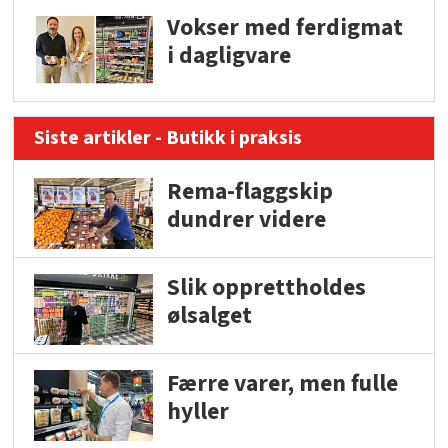
Vokser med ferdigmat
i dagligvare
Siste artikler - Butikk i praksis
Rema-flaggskip
dundrer videre
Slik opprettholdes
ølsalget
Færre varer, men fulle
hyller