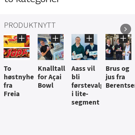
PRODUKTNYTT
Knalltall
Aass vil
Brus og
Hard
ter
for Açai
bli
jus fra
iste fra
Bowl
førstevalg
Berentsen
Hansa
i lite-
segment