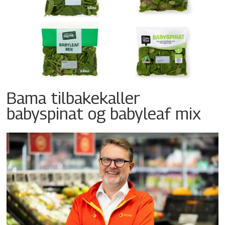
Bama tilbakekaller
babyspinat og babyleaf mix