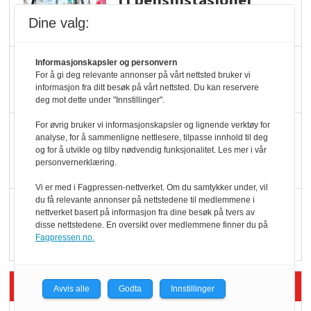
Ti bensinstasjoner
legger ned hver måned
Dine valg:
Potetball, kylling og 98
Informasjonskapsler og personvern
For å gi deg relevante annonser på vårt nettsted bruker vi
oktan
informasjon fra ditt besøk på vårt nettsted. Du kan reservere
deg mot dette under "Innstillinger".
For øvrig bruker vi informasjonskapsler og lignende verktøy for
KBS-bransjen i
analyse, for å sammenligne nettlesere, tilpasse innhold til deg
endring: Stadig større
og for å utvikle og tilby nødvendig funksjonalitet. Les mer i vår
personvernerklæring.
serveringstilbud
Vi er med i Fagpressen-nettverket. Om du samtykker under, vil
du få relevante annonser på nettstedene til medlemmene i
Vokser med ferdigmat
nettverket basert på informasjon fra dine besøk på tvers av
i dagligvare
disse nettstedene. En oversikt over medlemmene finner du på
Fagpressen.no.
Siste artikler - Butikk i praksis
Avvis alle
Godta
Innstillinger