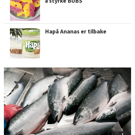
å styrke BUBS
Hapå Ananas er tilbake