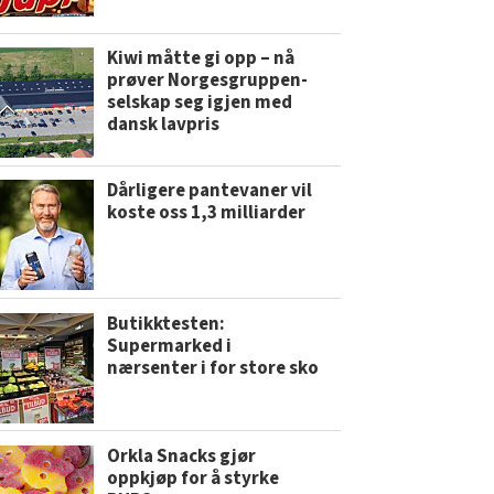
Kiwi måtte gi opp – nå
prøver Norgesgruppen-
selskap seg igjen med
dansk lavpris
Dårligere pantevaner vil
koste oss 1,3 milliarder
Butikktesten:
Supermarked i
nærsenter i for store sko
Orkla Snacks gjør
oppkjøp for å styrke