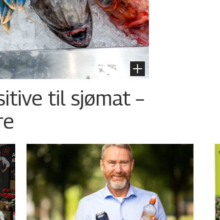
tive til sjømat –
re