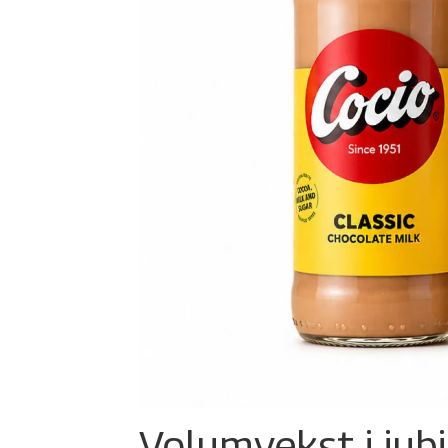
Volumvekst i jub