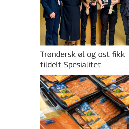
Trøndersk øl og ost fikk
tildelt Spesialitet