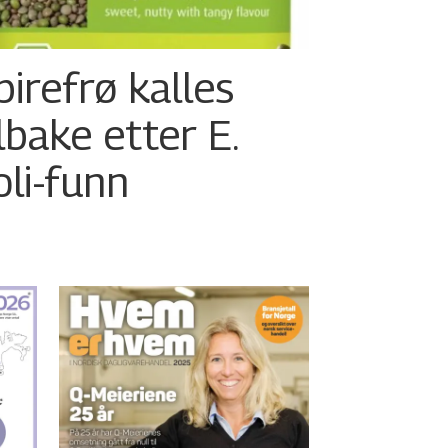
pirefrø kalles
ilbake etter E.
oli-funn