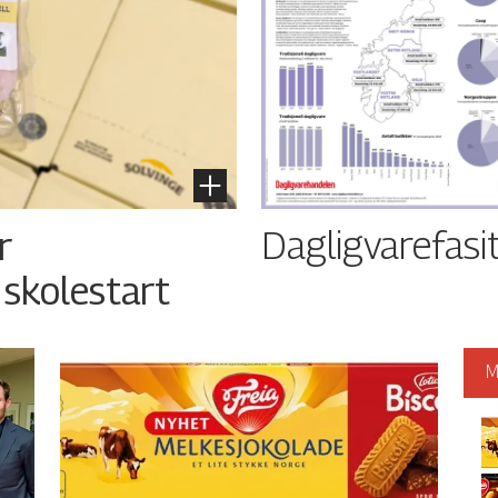
Dagligvarefasi
r
 skolestart
M