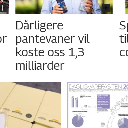
Dårligere
S
or
pantevaner vil
t
koste oss 1,3
c
milliarder