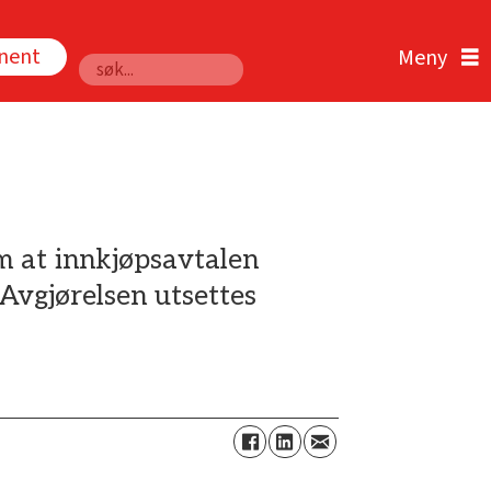
nnent
Søk
m at innkjøpsavtalen
Avgjørelsen utsettes