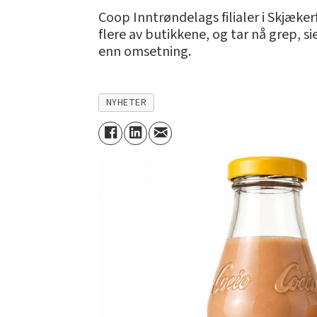
Coop Inntrøndelags filialer i Skjækerfo
flere av butikkene, og tar nå grep, s
enn omsetning.
NYHETER