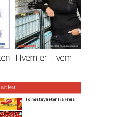
ten
Hvem er Hvem
est lest:
To høstnyheter fra Freia