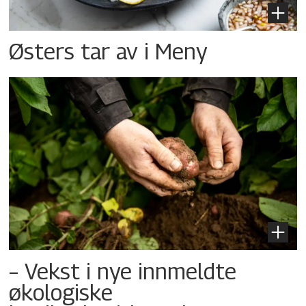
Østers tar av i Meny
– Vekst i nye innmeldte
økologiske