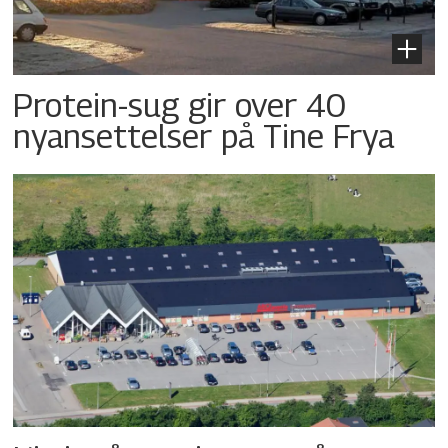
Protein-sug gir over 40
nyansettelser på Tine Frya