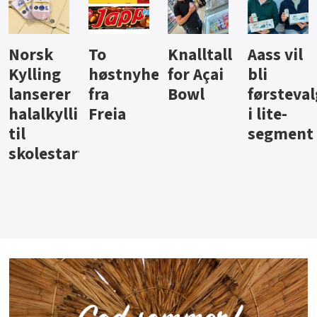
Knalltall
Aass vil
Brus og
Hard
ter
for Açai
bli
jus fra
iste fra
Bowl
førstevalg
Berentsen
Hansa
i lite-
segment