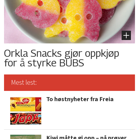
Orkla Snacks gjør oppkjøp
for å styrke BUBS
Mest lest:
To høstnyheter fra Freia
Kiwi måtte gi opp – nå prøver