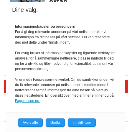
oktan
Dine valg:
KBS-bransjen i
Informasjonskapsler og personvern
endring: Stadig større
For å gi deg relevante annonser på vårt nettsted bruker vi
serveringstilbud
informasjon fra ditt besøk på vårt nettsted. Du kan reservere
deg mot dette under "Innstillinger".
Vokser med ferdigmat
For øvrig bruker vi informasjonskapsler og lignende verktøy for
analyse, for å sammenligne nettlesere, tilpasse innhold til deg
i dagligvare
og for å utvikle og tilby nødvendig funksjonalitet. Les mer i vår
personvernerklæring.
Vi er med i Fagpressen-nettverket. Om du samtykker under, vil
Siste artikler - Butikk i praksis
du få relevante annonser på nettstedene til medlemmene i
nettverket basert på informasjon fra dine besøk på tvers av
disse nettstedene. En oversikt over medlemmene finner du på
Rema-flaggskip
Fagpressen.no.
dundrer videre
Avvis alle
Godta
Innstillinger
Slik opprettholdes