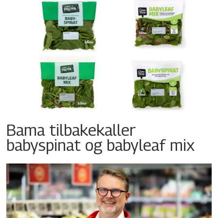
Bama tilbakekaller
babyspinat og babyleaf mix