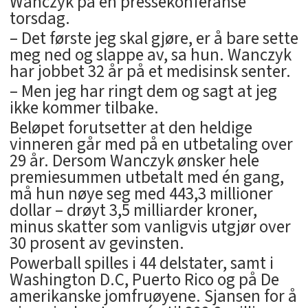
Wanczyk på en pressekonferanse
torsdag.
– Det første jeg skal gjøre, er å bare sette
meg ned og slappe av, sa hun. Wanczyk
har jobbet 32 år på et medisinsk senter.
– Men jeg har ringt dem og sagt at jeg
ikke kommer tilbake.
Beløpet forutsetter at den heldige
vinneren går med på en utbetaling over
29 år. Dersom Wanczyk ønsker hele
premiesummen utbetalt med én gang,
må hun nøye seg med 443,3 millioner
dollar – drøyt 3,5 milliarder kroner,
minus skatter som vanligvis utgjør over
30 prosent av gevinsten.
Powerball spilles i 44 delstater, samt i
Washington D.C, Puerto Rico og på De
amerikanske jomfruøyene. Sjansen for å