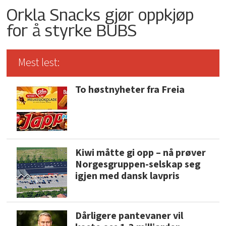
Orkla Snacks gjør oppkjøp
for å styrke BUBS
Mest lest:
To høstnyheter fra Freia
Kiwi måtte gi opp – nå prøver
Norgesgruppen-selskap seg
igjen med dansk lavpris
Dårligere pantevaner vil