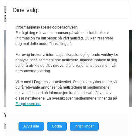
Billigbonanza da Norge slo
Dine valg:
Elfenbenkysten
Informasjonskapsler og personvern
For å gi deg relevante annonser på vårt nettsted bruker vi
informasjon fra ditt besøk på vårt nettsted. Du kan reservere
deg mot dette under "Innstillinger".
For øvrig bruker vi informasjonskapsler og lignende verktøy for
analyse, for å sammenligne nettlesere, tilpasse innhold til deg
og for å utvikle og tilby nødvendig funksjonalitet. Les mer i vår
personvernerklæring.
Vi er med i Fagpressen-nettverket. Om du samtykker under, vil
du få relevante annonser på nettstedene til medlemmene i
nettverket basert på informasjon fra dine besøk på tvers av
disse nettstedene. En oversikt over medlemmene finner du på
Fagpressen.no.
Vil vokse i brusmarkedet
med Dr Pepper
Avvis alle
Godta
Innstillinger