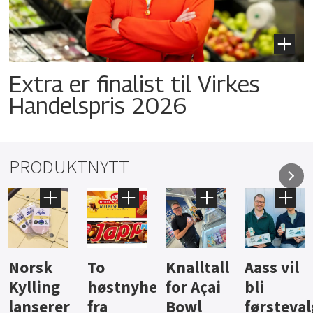
Extra er finalist til Virkes
Handelspris 2026
PRODUKTNYTT
Knalltall
Aass vil
Brus og
Hard
ter
for Açai
bli
jus fra
iste fra
Bowl
førstevalg
Berentsen
Hansa