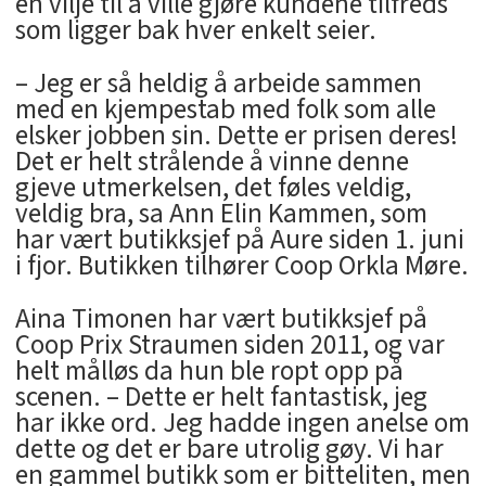
en vilje til å ville gjøre kundene tilfreds
som ligger bak hver enkelt seier.
– Jeg er så heldig å arbeide sammen
med en kjempestab med folk som alle
elsker jobben sin. Dette er prisen deres!
Det er helt strålende å vinne denne
gjeve utmerkelsen, det føles veldig,
veldig bra, sa Ann Elin Kammen, som
har vært butikksjef på Aure siden 1. juni
i fjor. Butikken tilhører Coop Orkla Møre.
Aina Timonen har vært butikksjef på
Coop Prix Straumen siden 2011, og var
helt målløs da hun ble ropt opp på
scenen. – Dette er helt fantastisk, jeg
har ikke ord. Jeg hadde ingen anelse om
dette og det er bare utrolig gøy. Vi har
en gammel butikk som er bitteliten, men