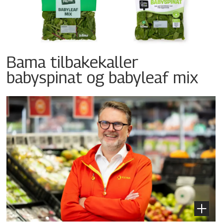
Bama tilbakekaller
babyspinat og babyleaf mix