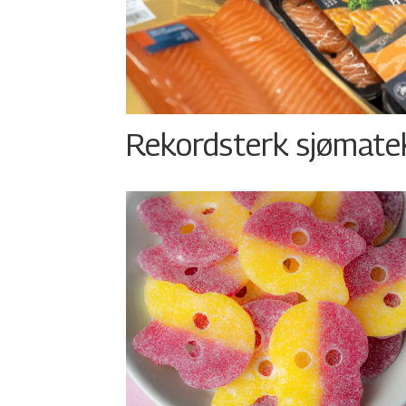
Rekordsterk sjømateks