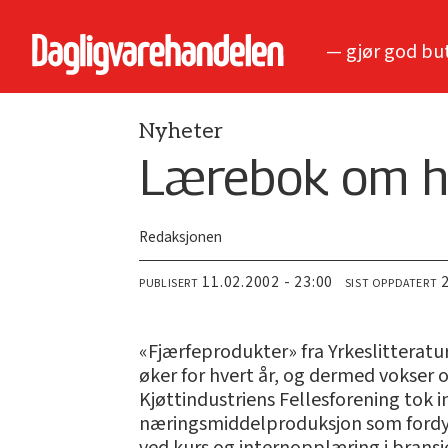
— gjør god bu
Nyheter
Lærebok om hv
Redaksjonen
11.02.2002 - 23:00
PUBLISERT
SIST OPPDATERT
«Fjærfeprodukter» fra Yrkeslitteratur
øker for hvert år, og dermed vokser 
Kjøttindustriens Fellesforening tok i
næringsmiddelproduksjon som fordyper