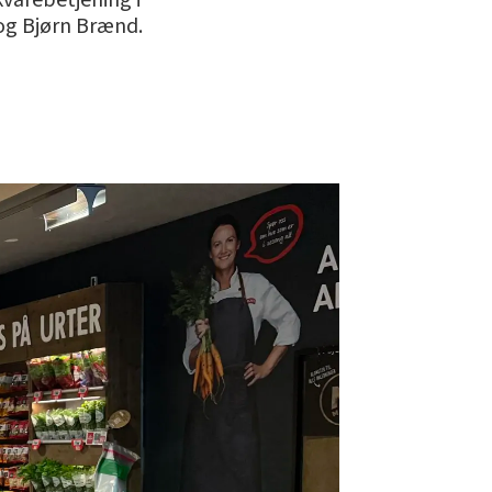
kvarebetjening i
 og Bjørn Brænd.