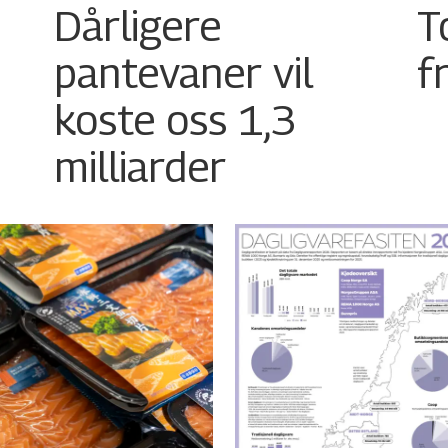
Dårligere
T
pantevaner vil
f
koste oss 1,3
milliarder