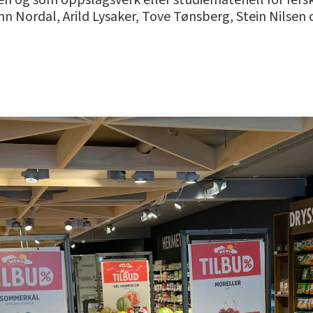
en og som oppslagsverk eller studiemateriell for fers
n Nordal, Arild Lysaker, Tove Tønsberg, Stein Nilsen