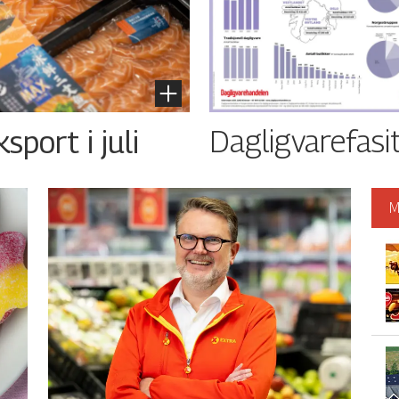
Dagligvarefasi
port i juli
M