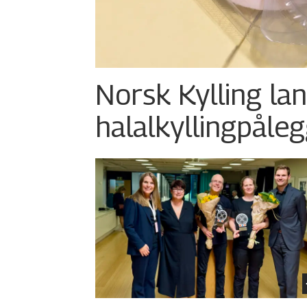
Norsk Kylling la
halalkylling­påleg