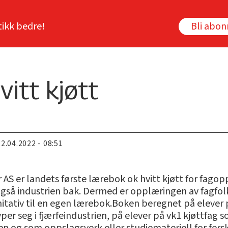
tikk bedre!
Bli abo
itt kjøtt
22.04.2022 - 08:51
 AS er landets første lærebok ok hvitt kjøtt for fagop
også industrien bak. Dermed er opplæringen av fagfol
nitativ til en egen lærebok.Boken beregnet på elever p
 seg i fjærfeindustrien, på elever på vk1 kjøttfag so