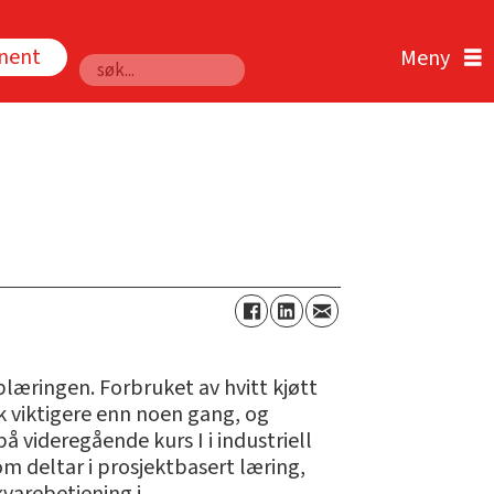
nnent
Søk
plæringen. Forbruket av hvitt kjøtt
k viktigere enn noen gang, og
å videregående kurs I i industriell
m deltar i prosjektbasert læring,