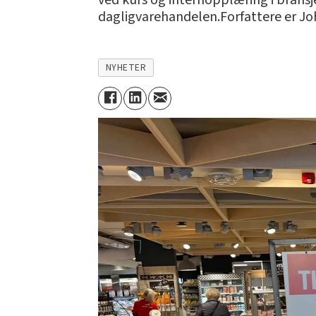
ved kurs og internopplæring i bransj
dagligvarehandelen.Forfattere er Joh
NYHETER