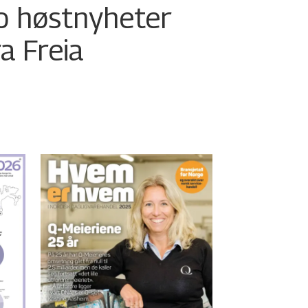
o høstnyheter
ra Freia