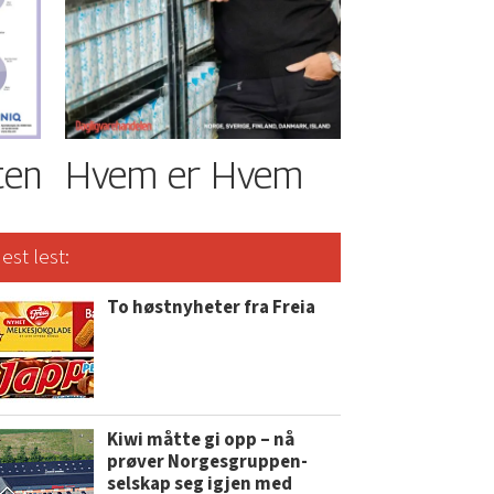
ten
Hvem er Hvem
est lest:
To høstnyheter fra Freia
Kiwi måtte gi opp – nå
prøver Norgesgruppen-
selskap seg igjen med