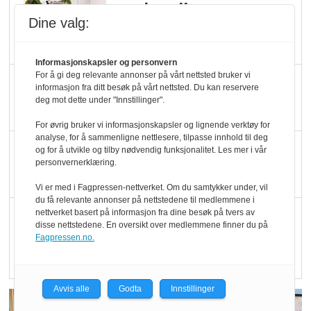
Marit Kolby vant
Dine valg:
Økologisk Norge sin
hederspris
Informasjonskapsler og personvern
For å gi deg relevante annonser på vårt nettsted bruker vi
Blir enklere å velge
informasjon fra ditt besøk på vårt nettsted. Du kan reservere
økologisk i butikkhylla
deg mot dette under "Innstillinger".
For øvrig bruker vi informasjonskapsler og lignende verktøy for
analyse, for å sammenligne nettlesere, tilpasse innhold til deg
Kolonihagen sliter
og for å utvikle og tilby nødvendig funksjonalitet. Les mer i vår
personvernerklæring.
med å få tak i nok melk
Vi er med i Fagpressen-nettverket. Om du samtykker under, vil
du få relevante annonser på nettstedene til medlemmene i
Rapport: Økokundene
nettverket basert på informasjon fra dine besøk på tvers av
disse nettstedene. En oversikt over medlemmene finner du på
er klare! Er markedet
Fagpressen.no.
det?
Avvis alle
Godta
Innstillinger