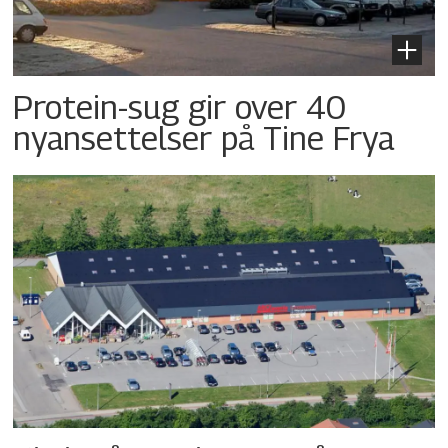
Protein-sug gir over 40
nyansettelser på Tine Frya