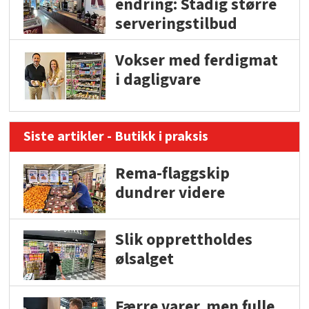
endring: Stadig større
serveringstilbud
Vokser med ferdigmat
i dagligvare
Siste artikler - Butikk i praksis
Rema-flaggskip
dundrer videre
Slik opprettholdes
ølsalget
Færre varer, men fulle