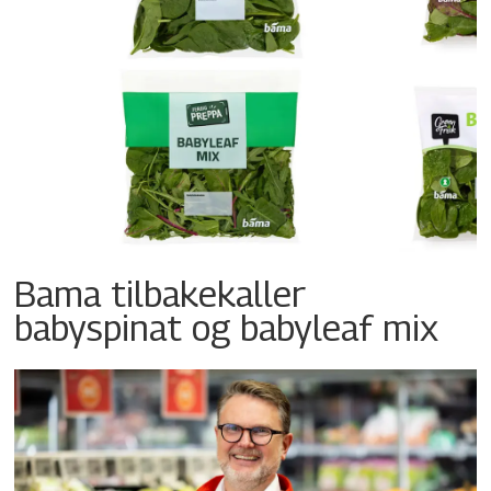
Bama tilbakekaller
babyspinat og babyleaf mix