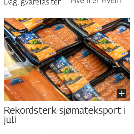
Hvem er Hvem
Dagligvarefasiten
Rekordsterk sjømateksport i
juli