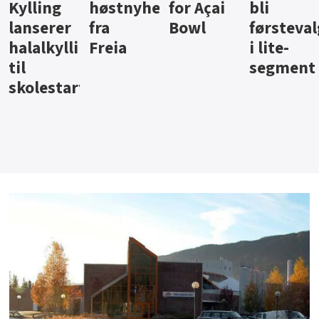
ter
for Açai
bli
jus fra
iste fra
Bowl
førstevalg
Berentsen
Hansa
i lite-
segment