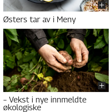
Østers tar av i Meny
– Vekst i nye innmeldte
økologiske