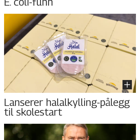
E. coli-funn
Lanserer halalkylling-­pålegg
til skolestart