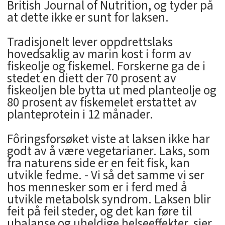
British Journal of Nutrition, og tyder på
at dette ikke er sunt for laksen.
Tradisjonelt lever oppdrettslaks
hovedsaklig av marin kost i form av
fiskeolje og fiskemel. Forskerne ga de i
stedet en diett der 70 prosent av
fiskeoljen ble bytta ut med planteolje og
80 prosent av fiskemelet erstattet av
planteprotein i 12 månader.
Fôringsforsøket viste at laksen ikke har
godt av å være vegetarianer. Laks, som
fra naturens side er en feit fisk, kan
utvikle fedme. - Vi så det samme vi ser
hos mennesker som er i ferd med å
utvikle metabolsk syndrom. Laksen blir
feit på feil steder, og det kan føre til
ubalanse og uheldige helseeffekter, sier