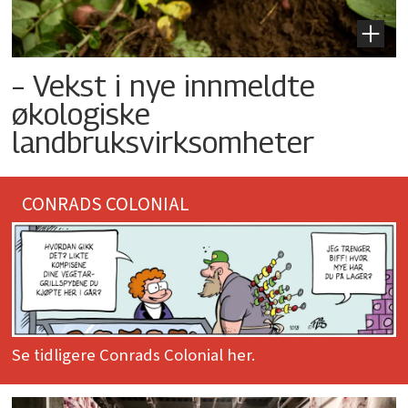
– Vekst i nye innmeldte
økologiske
landbruksvirksomheter
CONRADS COLONIAL
Se tidligere Conrads Colonial her.