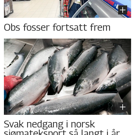
Obs fosser fortsatt frem
Svak nedgang i norsk
sjømateksport så langt i år