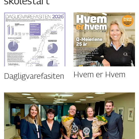
skolestart
Hvem er Hvem
Dagligvarefasiten