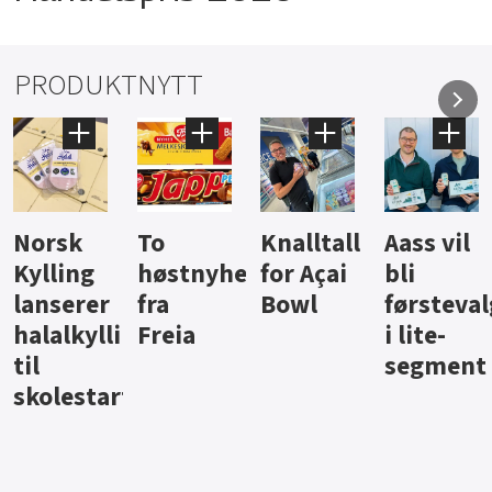
PRODUKTNYTT
Knalltall
Aass vil
Brus og
Hard
ter
for Açai
bli
jus fra
iste fra
Bowl
førstevalg
Berentsen
Hansa
i lite-
segment