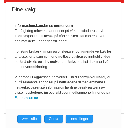
Dine valg:
Rema-flaggskip
dundrer videre
Informasjonskapsler og personvern
For å gi deg relevante annonser på vårt nettsted bruker vi
informasjon fra ditt besøk på vårt nettsted. Du kan reservere
Slik opprettholdes
deg mot dette under "Innstillinger".
ølsalget
For øvrig bruker vi informasjonskapsler og lignende verktøy for
analyse, for å sammenligne nettlesere, tilpasse innhold til deg
og for å utvikle og tilby nødvendig funksjonalitet. Les mer i vår
Færre varer, men fulle
personvernerklæring.
hyller
Vi er med i Fagpressen-nettverket. Om du samtykker under, vil
du få relevante annonser på nettstedene til medlemmene i
nettverket basert på informasjon fra dine besøk på tvers av
KI lager mat i butikken
disse nettstedene. En oversikt over medlemmene finner du på
Fagpressen.no.
Avvis alle
Godta
Innstillinger
Q passerte 1 milliard i