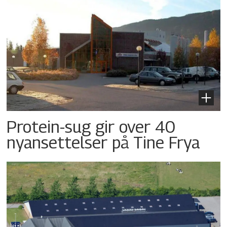
Protein-sug gir over 40
nyansettelser på Tine Frya