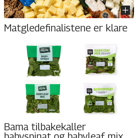
Matgledefinalistene er klare
Bama tilbakekaller
babyspinat og babyleaf mix