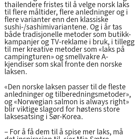
thailendere fristes til å velge norsk laks
til flere måltider, flere anledninger og i
flere varianter enn den klassiske
sushi-/sashimivariantene. Og i år tas
både tradisjonelle metoder som butikk-
kampanjer og TV-reklame i bruk, i tillegg
til mer kreative metoder som «laks på
campingturen» og smellvakre A-
kjendiser som skal fronte den norske
laksen.
«Den norske laksen passer til de fleste
anledninger og tilberedningsmetoder»,
og «Norwegian salmon is always right»
blir viktige slagord for høstens store
laksesatsing i Sør-Korea.
– For å få dem til å spise mer laks, må