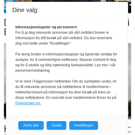
Dine valg:
Dette er landets beste Post i
Informasjonskapsler og personvern
Butikk
For å gi deg relevante annonser på vårt nettsted bruker vi
informasjon fra ditt besøk på vårt nettsted. Du kan reservere
deg mot dette under "Innstillinger".
For øvrig bruker vi informasjonskapsler og lignende verktøy for
analyse, for å sammenligne nettlesere, tilpasse innhold til deg
og for å utvikle og tilby nødvendig funksjonalitet. Les mer i vår
personvernerklæring.
Vi er med i Fagpressen-nettverket. Om du samtykker under, vil
du få relevante annonser på nettstedene til medlemmene i
nettverket basert på informasjon fra dine besøk på tvers av
disse nettstedene. En oversikt over medlemmene finner du på
Fagpressen.no.
Kolonihagens norske yoghurt:
Avvis alle
Godta
Innstillinger