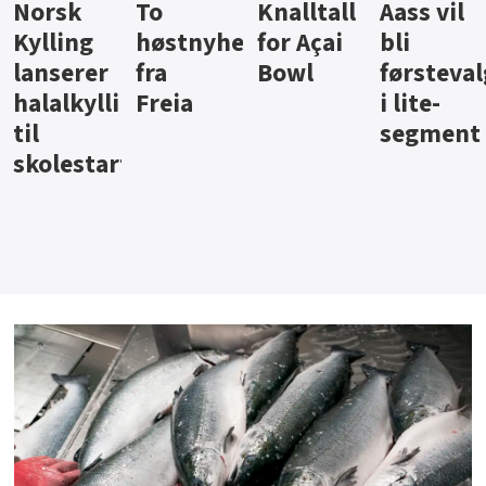
Knalltall
Aass vil
Brus og
Hard
ter
for Açai
bli
jus fra
iste fra
Bowl
førstevalg
Berentsen
Hansa
i lite-
segment