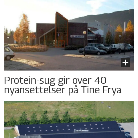
Protein-sug gir over 40
nyansettelser på Tine Frya