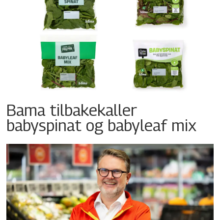
Bama tilbakekaller
babyspinat og babyleaf mix