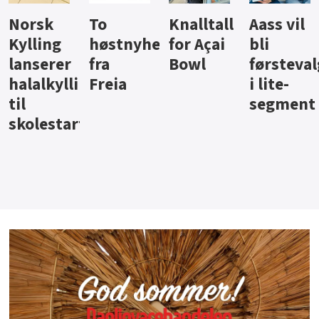
Knalltall
Aass vil
Brus og
Hard
ter
for Açai
bli
jus fra
iste fra
Bowl
førstevalg
Berentsen
Hansa
i lite-
segment