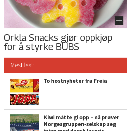
Orkla Snacks gjør oppkjøp
for å styrke BUBS
Mest lest:
To høstnyheter fra Freia
Kiwi måtte gi opp – nå prøver
Norgesgruppen-selskap seg
igjen med dansk lavpris