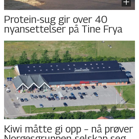
Protein-sug gir over 40
nyansettelser på Tine Frya
Kiwi måtte gi opp – nå prøver
Norgesgruppen-selskap seg