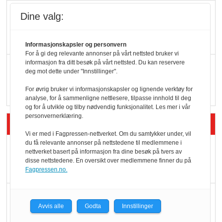
KBS-bransjen i
Dine valg:
endring: Stadig større
serveringstilbud
Informasjonskapsler og personvern
For å gi deg relevante annonser på vårt nettsted bruker vi
informasjon fra ditt besøk på vårt nettsted. Du kan reservere
Vokser med ferdigmat
deg mot dette under "Innstillinger".
i dagligvare
For øvrig bruker vi informasjonskapsler og lignende verktøy for
analyse, for å sammenligne nettlesere, tilpasse innhold til deg
og for å utvikle og tilby nødvendig funksjonalitet. Les mer i vår
personvernerklæring.
Siste artikler - Butikk i praksis
Vi er med i Fagpressen-nettverket. Om du samtykker under, vil
du få relevante annonser på nettstedene til medlemmene i
Rema-flaggskip
nettverket basert på informasjon fra dine besøk på tvers av
dundrer videre
disse nettstedene. En oversikt over medlemmene finner du på
Fagpressen.no.
Slik opprettholdes
Avvis alle
Godta
Innstillinger
ølsalget