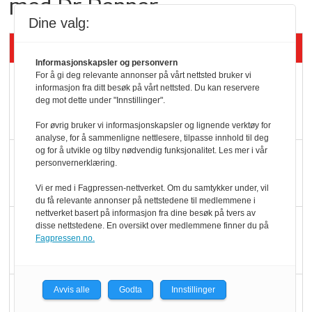
med Dr Pepper
Dine valg:
Siste artikler - KBS
Informasjonskapsler og personvern
For å gi deg relevante annonser på vårt nettsted bruker vi
Mat er viktigere enn
informasjon fra ditt besøk på vårt nettsted. Du kan reservere
pris når elbilister
deg mot dette under "Innstillinger".
velger ladestopp
For øvrig bruker vi informasjonskapsler og lignende verktøy for
analyse, for å sammenligne nettlesere, tilpasse innhold til deg
og for å utvikle og tilby nødvendig funksjonalitet. Les mer i vår
Ti bensinstasjoner
personvernerklæring.
legger ned hver måned
Vi er med i Fagpressen-nettverket. Om du samtykker under, vil
du få relevante annonser på nettstedene til medlemmene i
nettverket basert på informasjon fra dine besøk på tvers av
Potetball, kylling og 98
disse nettstedene. En oversikt over medlemmene finner du på
Fagpressen.no.
oktan
KBS-bransjen i
Avvis alle
Godta
Innstillinger