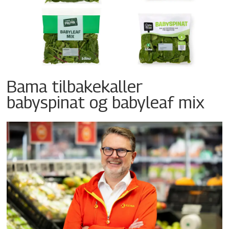
Bama tilbakekaller
babyspinat og babyleaf mix