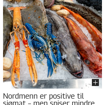
Nordmenn er positive til
sjømat – men spiser mindre