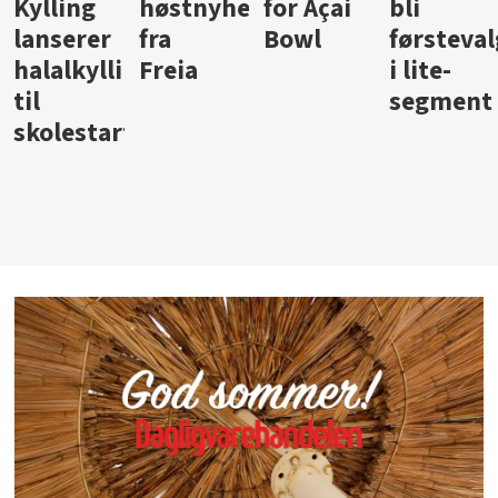
ter
for Açai
bli
jus fra
iste fra
Bowl
førstevalg
Berentsen
Hansa
i lite-
segment