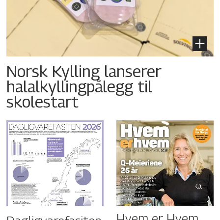
Norsk Kylling lanserer
halalkyllingpålegg til
skolestart
Hvem er Hvem