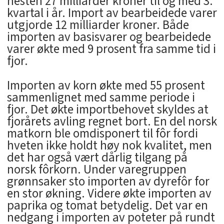
nesten 27 milliarder kroner til og med 3.
kvartal i år. Import av bearbeidede varer
utgjorde 12 milliarder kroner. Både
importen av basisvarer og bearbeidede
varer økte med 9 prosent fra samme tid i
fjor.
Importen av korn økte med 55 prosent
sammenlignet med samme periode i
fjor. Det økte importbehovet skyldes at
fjorårets avling regnet bort. En del norsk
matkorn ble omdisponert til fôr fordi
hveten ikke holdt høy nok kvalitet, men
det har også vært dårlig tilgang på
norsk fôrkorn. Under varegruppen
grønnsaker sto importen av dyrefôr for
en stor økning. Videre økte importen av
paprika og tomat betydelig. Det var en
nedgang i importen av poteter på rundt