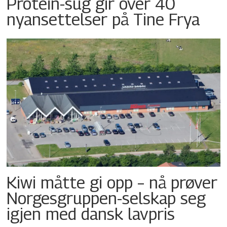
Protein-sug gir over 40
nyansettelser på Tine Frya
Kiwi måtte gi opp – nå prøver
Norgesgruppen-selskap seg
igjen med dansk lavpris