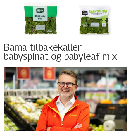
Bama tilbakekaller
babyspinat og babyleaf mix