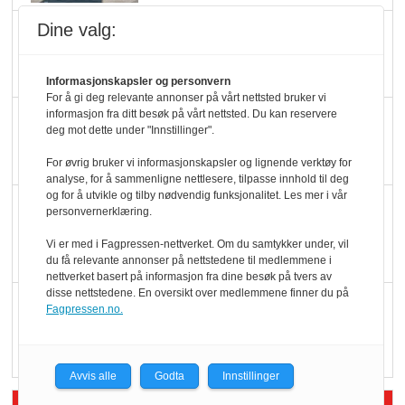
Dine valg:
Ti bensinstasjoner
legger ned hver måned
Informasjonskapsler og personvern
For å gi deg relevante annonser på vårt nettsted bruker vi
informasjon fra ditt besøk på vårt nettsted. Du kan reservere
Potetball, kylling og 98
deg mot dette under "Innstillinger".
oktan
For øvrig bruker vi informasjonskapsler og lignende verktøy for
analyse, for å sammenligne nettlesere, tilpasse innhold til deg
og for å utvikle og tilby nødvendig funksjonalitet. Les mer i vår
KBS-bransjen i
personvernerklæring.
endring: Stadig større
Vi er med i Fagpressen-nettverket. Om du samtykker under, vil
serveringstilbud
du få relevante annonser på nettstedene til medlemmene i
nettverket basert på informasjon fra dine besøk på tvers av
disse nettstedene. En oversikt over medlemmene finner du på
Vokser med ferdigmat
Fagpressen.no.
i dagligvare
Avvis alle
Godta
Innstillinger