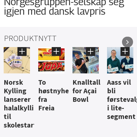
Norgesgruppen-selskap seg
igjen med dansk lavpris
PRODUKTNYTT
Knalltall
Aass vil
Brus og
Hard
ter
for Açai
bli
jus fra
iste fra
Bowl
førstevalg
Berentsen
Hansa
i lite-
segment