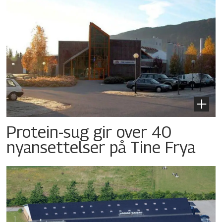
Protein-sug gir over 40
nyansettelser på Tine Frya