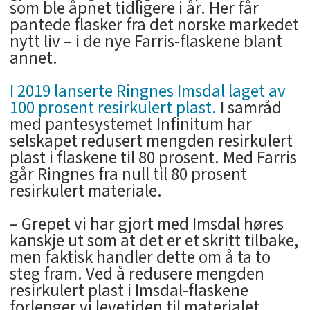
som ble åpnet tidligere i år. Her får
pantede flasker fra det norske markedet
nytt liv – i de nye Farris-flaskene blant
annet.
I 2019 lanserte Ringnes Imsdal laget av
100 prosent resirkulert plast.
I samråd
med pantesystemet Infinitum har
selskapet redusert mengden resirkulert
plast i flaskene til 80 prosent. Med Farris
går Ringnes fra null til 80 prosent
resirkulert materiale.
– Grepet vi har gjort med Imsdal høres
kanskje ut som at det er et skritt tilbake,
men faktisk handler dette om å ta to
steg fram. Ved å redusere mengden
resirkulert plast i Imsdal-flaskene
forlenger vi levetiden til materialet.