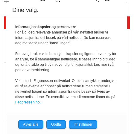
Trues av melkemangel
Dine valg:
Siste artikler - KBS
Informasjonskapsler og personvern
For å gi deg relevante annonser på vårt nettsted bruker vi
Mat er viktigere enn
informasjon fra ditt besøk på vårt nettsted. Du kan reservere
deg mot dette under "Innstillinger".
pris når elbilister
velger ladestopp
For øvrig bruker vi informasjonskapsler og lignende verktøy for
analyse, for å sammenligne nettlesere, tilpasse innhold til deg
og for å utvikle og tilby nødvendig funksjonalitet. Les mer i vår
Ti bensinstasjoner
personvernerklæring.
legger ned hver måned
Vi er med i Fagpressen-nettverket. Om du samtykker under, vil
du få relevante annonser på nettstedene til medlemmene i
nettverket basert på informasjon fra dine besøk på tvers av
disse nettstedene. En oversikt over medlemmene finner du på
Potetball, kylling og 98
Fagpressen.no.
oktan
Avvis alle
Godta
Innstillinger
KBS-bransjen i