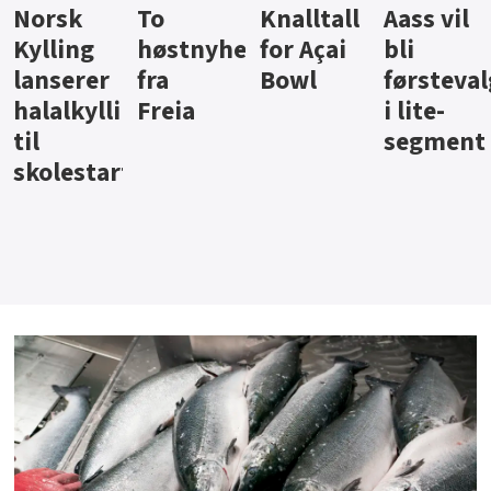
Knalltall
Aass vil
Brus og
Hard
ter
for Açai
bli
jus fra
iste fra
Bowl
førstevalg
Berentsen
Hansa
i lite-
segment