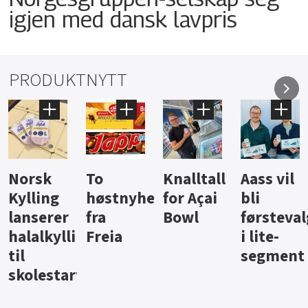
igjen med dansk lavpris
PRODUKTNYTT
Knalltall
Aass vil
Brus og
Hard
ter
for Açai
bli
jus fra
iste fra
Bowl
førstevalg
Berentsen
Hansa
i lite-
segment