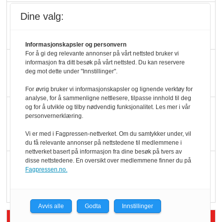
Ti bensinstasjoner
Dine valg:
legger ned hver måned
Informasjonskapsler og personvern
For å gi deg relevante annonser på vårt nettsted bruker vi
Potetball, kylling og 98
informasjon fra ditt besøk på vårt nettsted. Du kan reservere
deg mot dette under "Innstillinger".
oktan
For øvrig bruker vi informasjonskapsler og lignende verktøy for
analyse, for å sammenligne nettlesere, tilpasse innhold til deg
KBS-bransjen i
og for å utvikle og tilby nødvendig funksjonalitet. Les mer i vår
personvernerklæring.
endring: Stadig større
Vi er med i Fagpressen-nettverket. Om du samtykker under, vil
serveringstilbud
du få relevante annonser på nettstedene til medlemmene i
nettverket basert på informasjon fra dine besøk på tvers av
disse nettstedene. En oversikt over medlemmene finner du på
Vokser med ferdigmat
Fagpressen.no.
i dagligvare
Avvis alle
Godta
Innstillinger
Siste artikler - Butikk i praksis