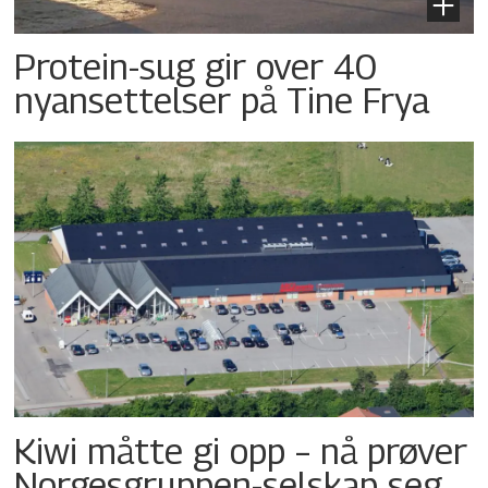
Protein-sug gir over 40
nyansettelser på Tine Frya
Kiwi måtte gi opp – nå prøver
Norgesgruppen-selskap seg