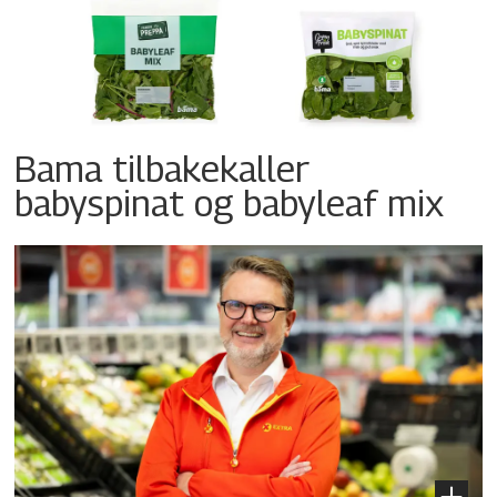
Bama tilbakekaller
babyspinat og babyleaf mix