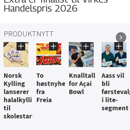
Handelspris 2026
PRODUKTNYTT
Knalltall
Aass vil
Brus og
Hard
ter
for Açai
bli
jus fra
iste fra
Bowl
førstevalg
Berentsen
Hansa
i lite-
segment