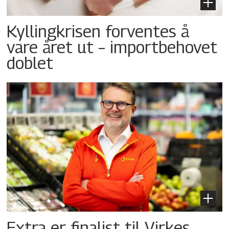
Kyllingkrisen forventes å
vare året ut – importbehovet
doblet
Extra er finalist til Virkes