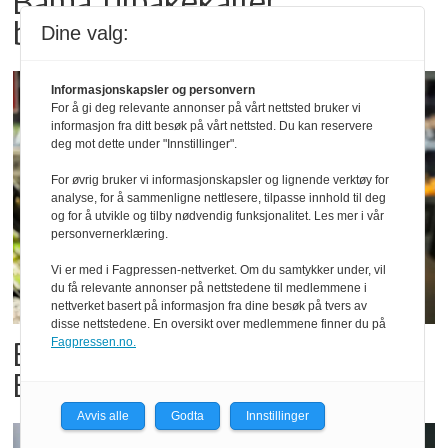
Bama tilbakekaller
babyspinat og babyleaf mix
Dine valg:
Informasjonskapsler og personvern
For å gi deg relevante annonser på vårt nettsted bruker vi
informasjon fra ditt besøk på vårt nettsted. Du kan reservere
deg mot dette under "Innstillinger".
For øvrig bruker vi informasjonskapsler og lignende verktøy for
analyse, for å sammenligne nettlesere, tilpasse innhold til deg
og for å utvikle og tilby nødvendig funksjonalitet. Les mer i vår
personvernerklæring.
Vi er med i Fagpressen-nettverket. Om du samtykker under, vil
du få relevante annonser på nettstedene til medlemmene i
nettverket basert på informasjon fra dine besøk på tvers av
disse nettstedene. En oversikt over medlemmene finner du på
Billigbonanza da Norge slo
Fagpressen.no.
Elfenbenkysten
Avvis alle
Godta
Innstillinger