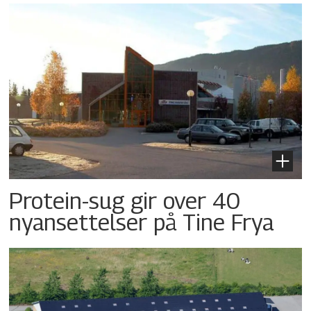
Protein-sug gir over 40
nyansettelser på Tine Frya