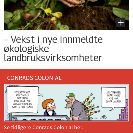
– Vekst i nye innmeldte
økologiske
landbruksvirksomheter
CONRADS COLONIAL
Se tidligere Conrads Colonial her.