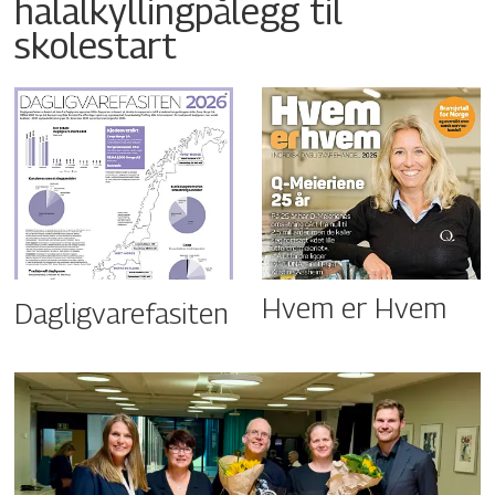
halalkyllingpålegg til
skolestart
Hvem er Hvem
Dagligvarefasiten