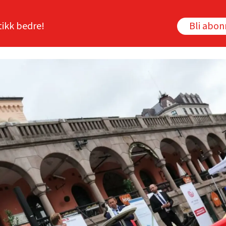
tikk bedre!
Bli abo