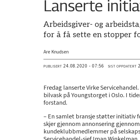
Lanserte initia
Arbeidsgiver- og arbeidst
for å få sette en stopper f
Are Knudsen
24.08.2020 - 07:56
PUBLISERT
SIST OPPDATERT
Fredag lanserte Virke Servicehandel. 
bilvask på Youngstorget i Oslo. I ti
forstand.
– En samlet bransje støtter initiativ 
skjer gjennom annonsering gjennom s
kundeklubbmedlemmer på selskapsniv
Servicehandel-sjef Iman Winkelman.