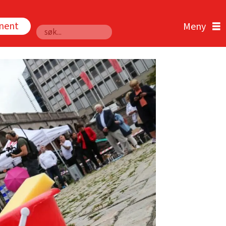
nnent
Søk