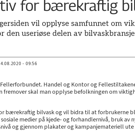
tiv for bærekraftig bi
agersiden vil opplyse samfunnet om vik
or den useriøse delen av bilvaskbransje
24.08.2020 - 09:56
Fellerforbundet. Handel og Kontor og Fellestiltakene 
den fremover skal man opplyse befolkningen om viktigh
for bærekraftig bilvask og vil bidra til at forbrukerne
osiale medier på kjede- og forhandlernivå, bruk av n
å og gjennom plakater og kampanjemateriell ute på 