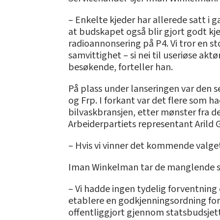
– Enkelte kjeder har allerede satt i g
at budskapet også blir gjort godt 
radioannonsering på P4. Vi tror en s
samvittighet – si nei til useriøse ak
besøkende, forteller han.
På plass under lanseringen var den s
og Frp. I forkant var det flere som h
bilvaskbransjen, etter mønster fra de
Arbeiderpartiets representant Arild Gr
– Hvis vi vinner det kommende valget,
Iman Winkelman tar de manglende s
– Vi hadde ingen tydelig forventning 
etablere en godkjenningsordning for 
offentliggjort gjennom statsbudsjett