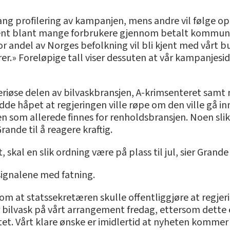
ang profilering av kampanjen, mens andre vil følge opp 
kjent blant mange forbrukere gjennom betalt kommun
tor andel av Norges befolkning vil bli kjent med vårt
tører.» Foreløpige tall viser dessuten at vår kampanje
eriøse delen av bilvaskbransjen, A-krimsenteret samt 
adde håpet at regjeringen ville røpe om den ville gå i
n som allerede finnes for renholdsbransjen. Noen slike
ande til å reagere kraftig.
 skal en slik ordning være på plass til jul, sier Grand
ignalene med fatning.
om at statssekretæren skulle offentliggjøre at regjer
bilvask på vårt arrangement fredag, ettersom dette er
et. Vårt klare ønske er imidlertid at nyheten kommer 