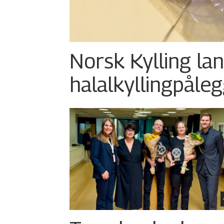
Norsk Kylling la
halalkylling­påleg