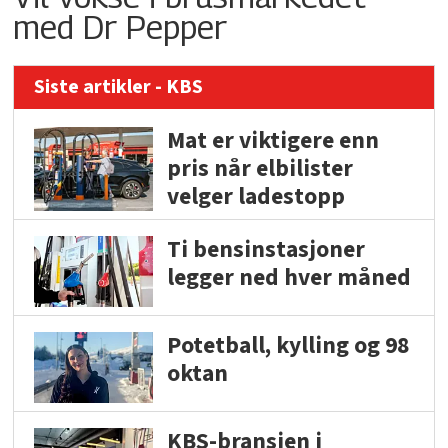
med Dr Pepper
Siste artikler - KBS
Mat er viktigere enn
pris når elbilister
velger ladestopp
Ti bensinstasjoner
legger ned hver måned
Potetball, kylling og 98
oktan
KBS-bransjen i