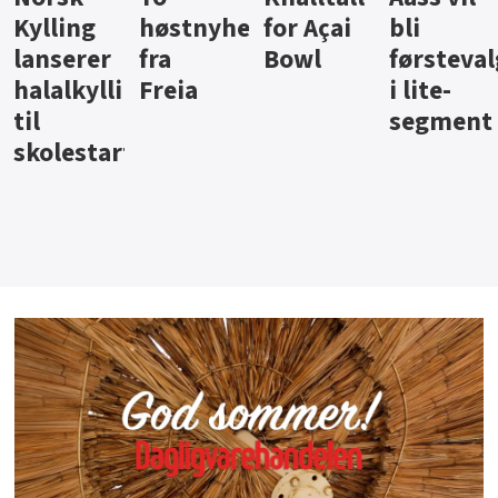
ter
for Açai
bli
jus fra
iste fra
Bowl
førstevalg
Berentsen
Hansa
i lite-
segment