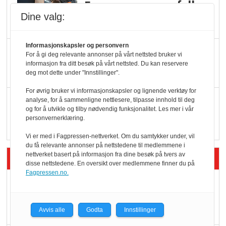
Færre varer, men fulle
Dine valg:
hyller
Informasjonskapsler og personvern
KI lager mat i butikken
For å gi deg relevante annonser på vårt nettsted bruker vi
informasjon fra ditt besøk på vårt nettsted. Du kan reservere
deg mot dette under "Innstillinger".
For øvrig bruker vi informasjonskapsler og lignende verktøy for
Q passerte 1 milliard i
analyse, for å sammenligne nettlesere, tilpasse innhold til deg
og for å utvikle og tilby nødvendig funksjonalitet. Les mer i vår
Rema i 2025
personvernerklæring.
Vi er med i Fagpressen-nettverket. Om du samtykker under, vil
du få relevante annonser på nettstedene til medlemmene i
nettverket basert på informasjon fra dine besøk på tvers av
Siste artikler - Økologisk
disse nettstedene. En oversikt over medlemmene finner du på
Fagpressen.no.
Kolonihagens norske
yoghurt: Trues av
melkemangel
Avvis alle
Godta
Innstillinger