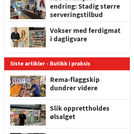
endring: Stadig større
serveringstilbud
Vokser med ferdigmat
i dagligvare
Siste artikler - Butikk i praksis
Rema-flaggskip
dundrer videre
Slik opprettholdes
ølsalget