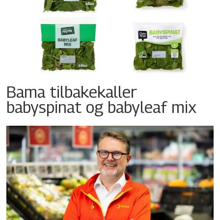
Bama tilbakekaller
babyspinat og babyleaf mix