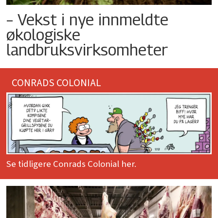
– Vekst i nye innmeldte
økologiske
landbruksvirksomheter
CONRADS COLONIAL
Se tidligere Conrads Colonial her.