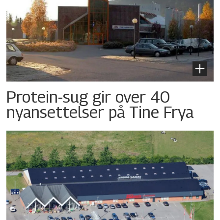
Protein-sug gir over 40
nyansettelser på Tine Frya