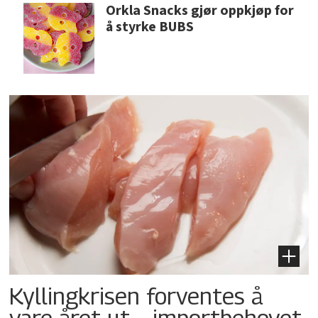
Orkla Snacks gjør oppkjøp for
å styrke BUBS
Kyllingkrisen forventes å
vare året ut – importbehovet