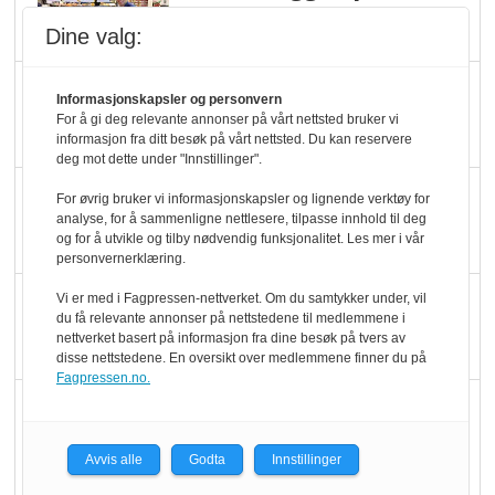
dundrer videre
Dine valg:
Slik opprettholdes
Informasjonskapsler og personvern
ølsalget
For å gi deg relevante annonser på vårt nettsted bruker vi
informasjon fra ditt besøk på vårt nettsted. Du kan reservere
deg mot dette under "Innstillinger".
Færre varer, men fulle
For øvrig bruker vi informasjonskapsler og lignende verktøy for
analyse, for å sammenligne nettlesere, tilpasse innhold til deg
hyller
og for å utvikle og tilby nødvendig funksjonalitet. Les mer i vår
personvernerklæring.
KI lager mat i butikken
Vi er med i Fagpressen-nettverket. Om du samtykker under, vil
du få relevante annonser på nettstedene til medlemmene i
nettverket basert på informasjon fra dine besøk på tvers av
disse nettstedene. En oversikt over medlemmene finner du på
Fagpressen.no.
Q passerte 1 milliard i
Rema i 2025
Avvis alle
Godta
Innstillinger