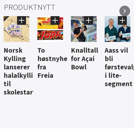
PRODUKTNYTT
Knalltall
Aass vil
Brus og
Hard
ter
for Açai
bli
jus fra
iste fra
Bowl
førstevalg
Berentsen
Hansa
i lite-
segment