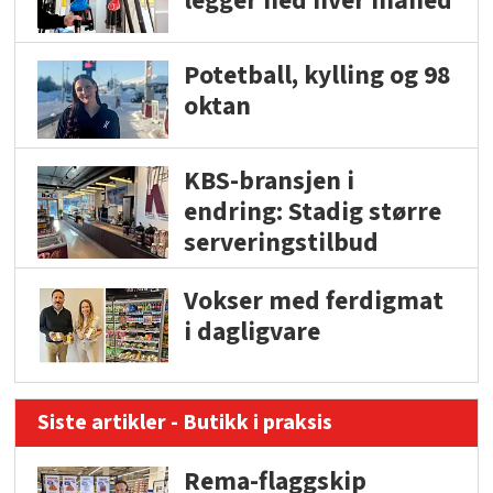
legger ned hver måned
Potetball, kylling og 98
oktan
KBS-bransjen i
endring: Stadig større
serveringstilbud
Vokser med ferdigmat
i dagligvare
Siste artikler - Butikk i praksis
Rema-flaggskip