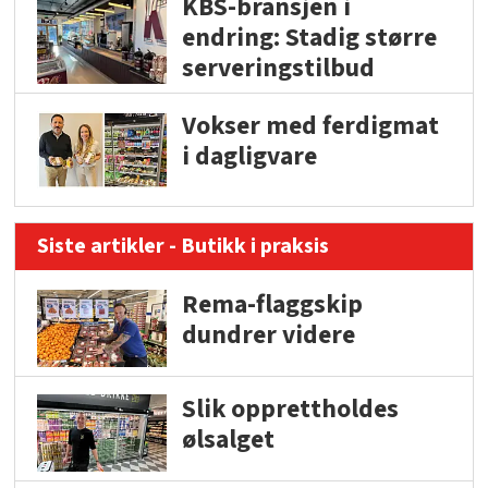
KBS-bransjen i
endring: Stadig større
serveringstilbud
Vokser med ferdigmat
i dagligvare
Siste artikler - Butikk i praksis
Rema-flaggskip
dundrer videre
Slik opprettholdes
ølsalget