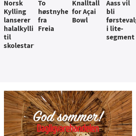
Knalltall
Aass vil
Brus og
Hard
ter
for Açai
bli
jus fra
iste fra
Bowl
førstevalg
Berentsen
Hansa
i lite-
segment