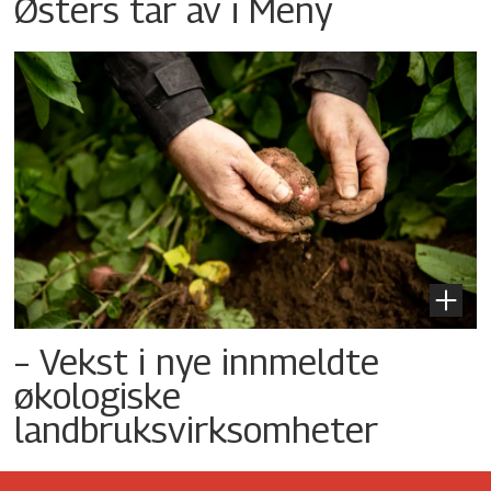
Østers tar av i Meny
– Vekst i nye innmeldte
økologiske
landbruksvirksomheter