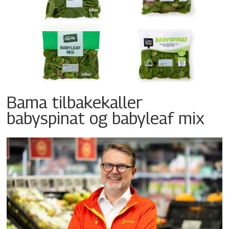
Bama tilbakekaller
babyspinat og babyleaf mix