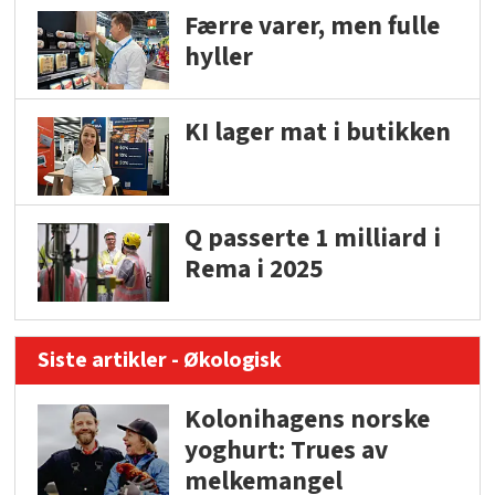
Færre varer, men fulle
hyller
KI lager mat i butikken
Q passerte 1 milliard i
Rema i 2025
Siste artikler - Økologisk
Kolonihagens norske
yoghurt: Trues av
melkemangel