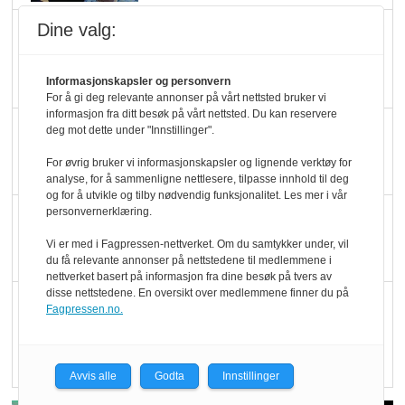
Dine valg:
Marit Kolby vant
Økologisk Norge sin
hederspris
Informasjonskapsler og personvern
For å gi deg relevante annonser på vårt nettsted bruker vi
informasjon fra ditt besøk på vårt nettsted. Du kan reservere
Blir enklere å velge
deg mot dette under "Innstillinger".
økologisk i butikkhylla
For øvrig bruker vi informasjonskapsler og lignende verktøy for
analyse, for å sammenligne nettlesere, tilpasse innhold til deg
og for å utvikle og tilby nødvendig funksjonalitet. Les mer i vår
personvernerklæring.
Kolonihagen sliter
med å få tak i nok melk
Vi er med i Fagpressen-nettverket. Om du samtykker under, vil
du få relevante annonser på nettstedene til medlemmene i
nettverket basert på informasjon fra dine besøk på tvers av
disse nettstedene. En oversikt over medlemmene finner du på
Rapport: Økokundene
Fagpressen.no.
er klare! Er markedet
det?
Avvis alle
Godta
Innstillinger