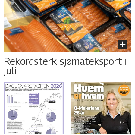
Rekordsterk sjømateksport i
juli