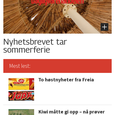
Nyhetsbrevet tar
sommerferie
Mest lest:
To høstnyheter fra Freia
Kiwi måtte gi opp – nå prøver