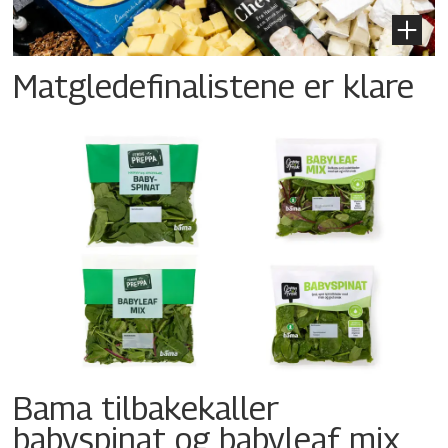
Matgledefinalistene er klare
Bama tilbakekaller
babyspinat og babyleaf mix