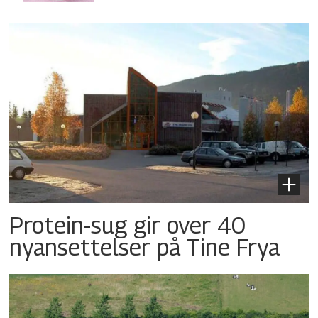
Protein-sug gir over 40
nyansettelser på Tine Frya