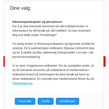
KBS-bransjen i
Dine valg:
endring: Stadig større
serveringstilbud
Informasjonskapsler og personvern
For å gi deg relevante annonser på vårt nettsted bruker vi
informasjon fra ditt besøk på vårt nettsted. Du kan reservere
Vokser med ferdigmat
deg mot dette under "Innstillinger".
i dagligvare
For øvrig bruker vi informasjonskapsler og lignende verktøy for
analyse, for å sammenligne nettlesere, tilpasse innhold til deg
og for å utvikle og tilby nødvendig funksjonalitet. Les mer i vår
personvernerklæring.
Siste artikler - Butikk i praksis
Vi er med i Fagpressen-nettverket. Om du samtykker under, vil
du få relevante annonser på nettstedene til medlemmene i
Rema-flaggskip
nettverket basert på informasjon fra dine besøk på tvers av
disse nettstedene. En oversikt over medlemmene finner du på
dundrer videre
Fagpressen.no.
Slik opprettholdes
Avvis alle
Godta
Innstillinger
ølsalget