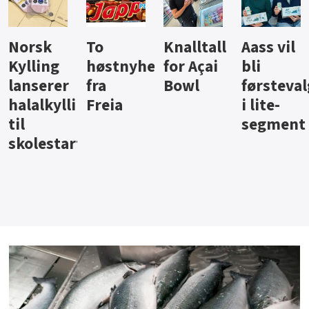
Knalltall
Aass vil
Brus og
Hard
ter
for Açai
bli
jus fra
iste fra
Bowl
førstevalg
Berentsen
Hansa
i lite-
segment