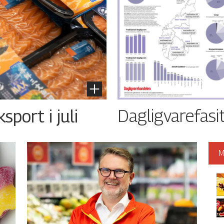
Dagligvarefasi
port i juli
M