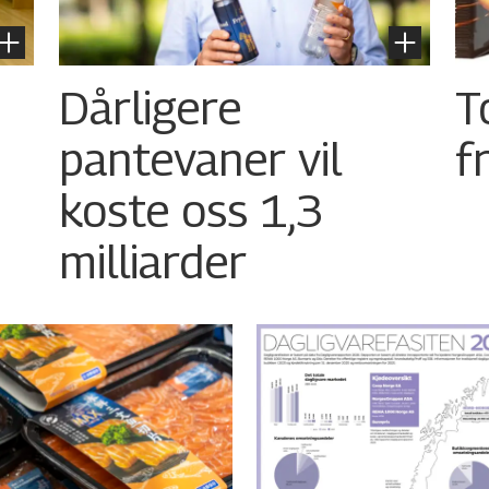
Dårligere
T
pantevaner vil
f
koste oss 1,3
milliarder