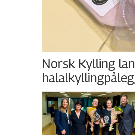
Norsk Kylling la
halalkylling­påleg