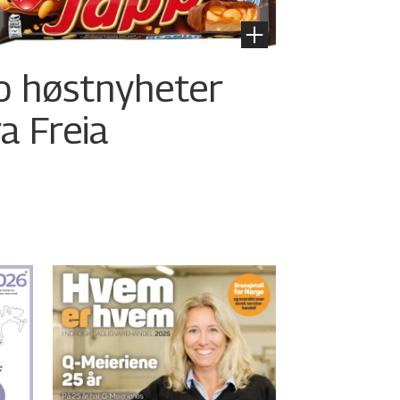
o høstnyheter
ra Freia