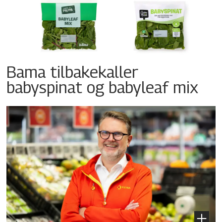
Bama tilbakekaller
babyspinat og babyleaf mix