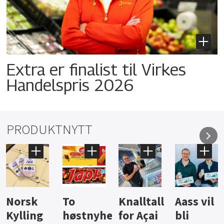
Extra er finalist til Virkes
Handelspris 2026
PRODUKTNYTT
Knalltall
Aass vil
Brus og
Hard
ter
for Açai
bli
jus fra
iste fra