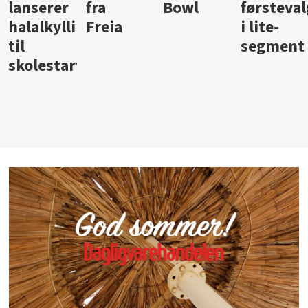
Bowl
førstevalg
Berentsen
Hansa
i lite-
segment