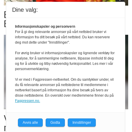
Dine valg:
Billigbonanza da Norge slo
Elfenbenkysten
Informasjonskapsler og personvern
For å gi deg relevante annonser på vårt nettsted bruker vi
informasjon fra ditt besøk på vårt nettsted. Du kan reservere
deg mot dette under "Innstillinger".
For øvrig bruker vi informasjonskapsler og lignende verktøy for
analyse, for å sammenligne nettlesere, tilpasse innhold til deg
og for å utvikle og tilby nødvendig funksjonalitet. Les mer i vår
personvernerklæring.
Vi er med i Fagpressen-nettverket. Om du samtykker under, vil
du få relevante annonser på nettstedene til medlemmene i
nettverket basert på informasjon fra dine besøk på tvers av
disse nettstedene. En oversikt over medlemmene finner du på
Fagpressen.no.
Vil vokse i brusmarkedet
Avvis alle
Godta
Innstillinger
med Dr Pepper