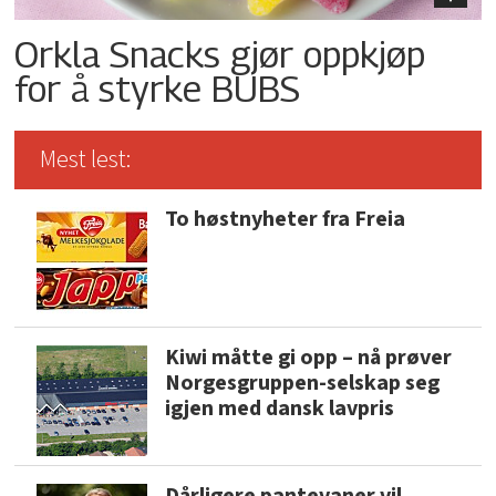
Orkla Snacks gjør oppkjøp
for å styrke BUBS
Mest lest:
To høstnyheter fra Freia
Kiwi måtte gi opp – nå prøver
Norgesgruppen-selskap seg
igjen med dansk lavpris
Dårligere pantevaner vil