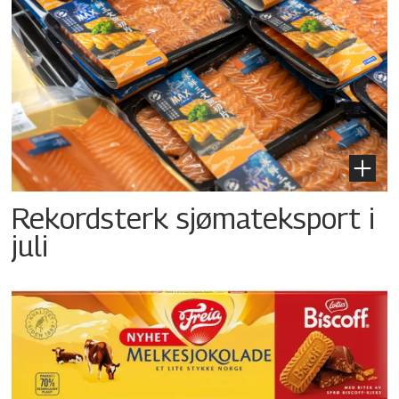
Rekordsterk sjømateksport i
juli