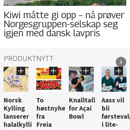
Kiwi måtte gi opp – nå prøver
Norgesgruppen-selskap seg
igjen med dansk lavpris
PRODUKTNYTT
Knalltall
Aass vil
Brus og
Hard
ter
for Açai
bli
jus fra
iste fra
Bowl
førstevalg
Berentsen
Hansa
i lite-