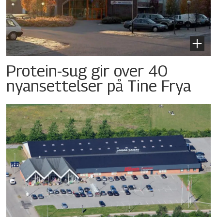
Protein-sug gir over 40
nyansettelser på Tine Frya