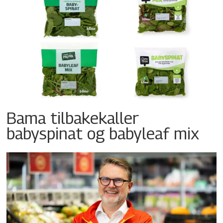
Bama tilbakekaller
babyspinat og babyleaf mix