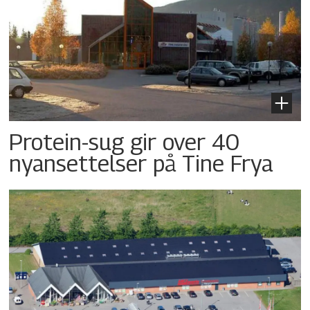
Protein-sug gir over 40
nyansettelser på Tine Frya