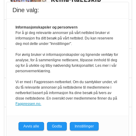
dundrer videre
Dine valg:
Slik opprettholdes
Informasjonskapsler og personvern
For å gi deg relevante annonser på vårt nettsted bruker vi
ølsalget
informasjon fra ditt besøk på vårt nettsted. Du kan reservere
deg mot dette under "Innstillinger".
For øvrig bruker vi informasjonskapsler og lignende verktøy for
Færre varer, men fulle
analyse, for å sammenligne nettlesere, tilpasse innhold til deg
hyller
og for å utvikle og tilby nødvendig funksjonalitet. Les mer i vår
personvernerklæring.
Vi er med i Fagpressen-nettverket. Om du samtykker under, vil
KI lager mat i butikken
du få relevante annonser på nettstedene til medlemmene i
nettverket basert på informasjon fra dine besøk på tvers av
disse nettstedene. En oversikt over medlemmene finner du på
Fagpressen.no.
Q passerte 1 milliard i
Rema i 2025
Avvis alle
Godta
Innstillinger