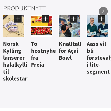
PRODUKTNYTT
Knalltall
Aass vil
Brus og
Hard
ter
for Açai
bli
jus fra
iste fra
Bowl
førstevalg
Berentsen
Hansa
i lite-
segment