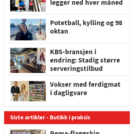
legger ned hver måned
Potetball, kylling og 98
oktan
KBS-bransjen i
endring: Stadig større
serveringstilbud
Vokser med ferdigmat
i dagligvare
Siste artikler - Butikk i praksis
Rema-flaggskip