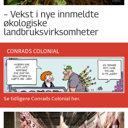
– Vekst i nye innmeldte
økologiske
landbruksvirksomheter
CONRADS COLONIAL
Se tidligere Conrads Colonial her.