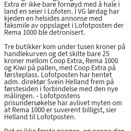
Extra er ikke bare fornøyd med å hale i
land en seier i Lofoten. I VG lørdag har
kjeden en helsides annonse med
faksmile av oppslaget i Lofotposten der
Rema 1000 ble detronisert.
Tre butikker kom under tusen kroner på
handlekurven og det skilte bare 25
kroner mellom Coop Extra, Rema 1000
og Kiwi på pallen, med Coop Extra på
førsteplass. Lofotposten har hentet
adm. direktør Svein Helland frem på
førstesiden i forbindelse med den nye
målingen. - Lofotpostens
prisundersøkelse har avlivet myten om
at Rema 1000 er suverent billigst, sier
Helland til Lofotposten.